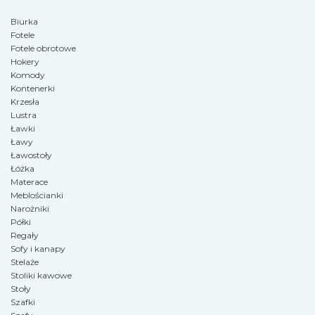
Biurka
Fotele
Fotele obrotowe
Hokery
Komody
Kontenerki
Krzesła
Lustra
Ławki
Ławy
Ławostoły
Łóżka
Materace
Meblościanki
Narożniki
Półki
Regały
Sofy i kanapy
Stelaże
Stoliki kawowe
Stoły
Szafki