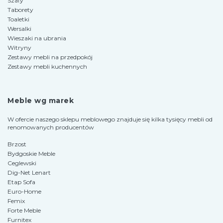
Szafy
Taborety
Toaletki
Wersalki
Wieszaki na ubrania
Witryny
Zestawy mebli na przedpokój
Zestawy mebli kuchennych
Meble wg marek
W ofercie naszego sklepu meblowego znajduje się kilka tysięcy mebli od
renomowanych producentów
Brzost
Bydgoskie Meble
Ceglewski
Dig-Net Lenart
Etap Sofa
Euro-Home
Femix
Forte Meble
Furnitex