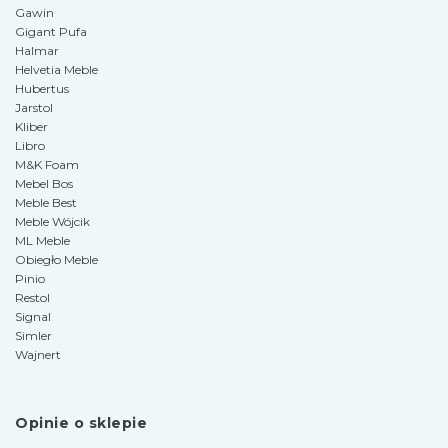
Gawin
Gigant Pufa
Halmar
Helvetia Meble
Hubertus
Jarstol
Kliber
Libro
M&K Foam
Mebel Bos
Meble Best
Meble Wójcik
ML Meble
Obiegło Meble
Pinio
Restol
Signal
Simler
Wajnert
Opinie o sklepie