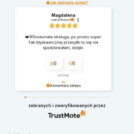
Jak zbieramy opinie?
Magdalena
zweryfikowano
❤️💯Doskonała obsługa, po prostu super.
Tak błyskawicznej przesyłki to się nie
spodziewałam, dzięki.
0
0
wczoraj
Komentarz sklepu
Serdecznie dziękujemy za miłe słowa.
Pozdrawiamy i zapraszamy ponownie na zakupy
zebranych i zweryfikowanych przez
w naszym sklepie.