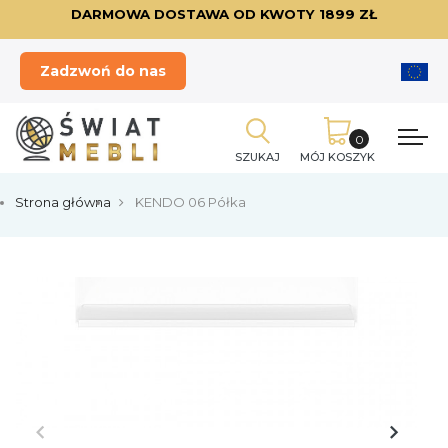
DARMOWA DOSTAWA OD KWOTY 1899 ZŁ
Zadzwoń do nas
SZUKAJ
MÓJ KOSZYK
Strona główna
KENDO 06 Półka