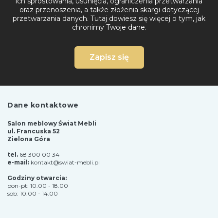
ich sprostowania, usunięcia, ograniczenia przetwarzania
oraz przenoszenia, a także złożenia skargi dotyczącej
przetwarzania danych.
Tutaj dowiesz się więcej o tym, jak
chronimy Twoje dane.
Zapisz się
Dane kontaktowe
Salon meblowy Świat Mebli
ul. Francuska 52
Zielona Góra
tel.
68 300 00 34
e-mail:
kontakt@swiat-mebli.pl
Godziny otwarcia:
pon-pt: 10.00 - 18.00
sob: 10.00 - 14.00