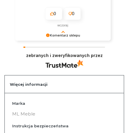
0
0
wczoraj
Komentarz sklepu
Serdecznie dziękujemy za miłe słowa.
Pozdrawiamy i zapraszamy ponownie na zakupy
zebranych i zweryfikowanych przez
w naszym sklepie.
Więcej informacji
Więcej
Marka
informacji
ML Meble
Instrukcja bezpieczeństwa