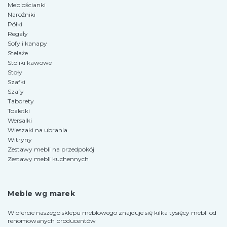
Meblościanki
Narożniki
Półki
Regały
Sofy i kanapy
Stelaże
Stoliki kawowe
Stoły
Szafki
Szafy
Taborety
Toaletki
Wersalki
Wieszaki na ubrania
Witryny
Zestawy mebli na przedpokój
Zestawy mebli kuchennych
Meble wg marek
W ofercie naszego sklepu meblowego znajduje się kilka tysięcy mebli od
renomowanych producentów