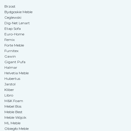
Brzost
Bydgoskie Meble
Ceglewski
Dig-Net Lenart
Etap Sofa
Euro-Home
Femix
Forte Meble
Furnitex
Gawin
Gigant Pufa
Halmar
Helvetia Meble
Hubertus
Jarstol
Kliber
Libro
M&K Foam
Mebel Bos
Meble Best
Meble Wójcik
ML Meble
Obiegło Meble