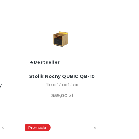
Bestseller
Stolik Nocny QUBIC QB-10
45 cm
47 cm
42 cm
y
359,00 zł
Promocja