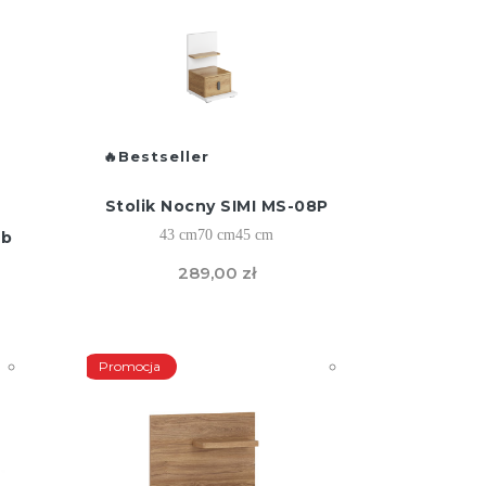
Bestseller
Stolik Nocny SIMI MS-08P
43 cm
70 cm
45 cm
ąb
)
289,00 zł
Promocja