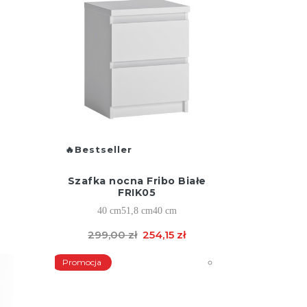
Bestseller
Szafka nocna Fribo Białe
FRIK05
40 cm
51,8 cm
40 cm
299,00 zł
254,15 zł
Promocja