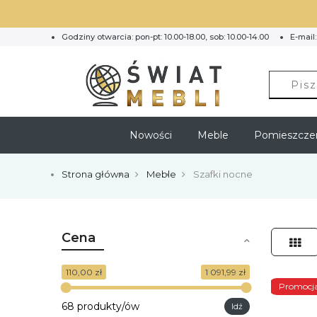
Godziny otwarcia: pon-pt: 10.00-18.00, sob: 10.00-14.00
E-mail
Nowości
Meble
Pomieszcze
Strona główna
Meble
Szafki nocne
Cena
Siat
110,00 zł
1 091,99 zł
Promocj
68 produkty/ów
Idź