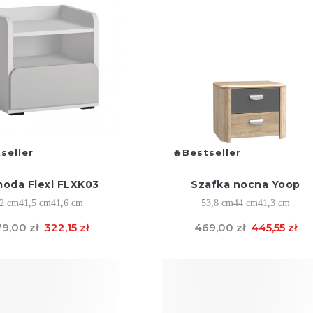
seller
Bestseller
oda Flexi FLXK03
Szafka nocna Yoop
2 cm
41,5 cm
41,6 cm
53,8 cm
44 cm
41,3 cm
9,00 zł
322,15 zł
469,00 zł
445,55 zł