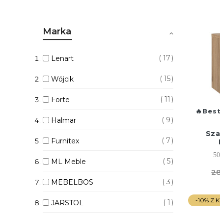
Marka
17
Lenart
15
Wójcik
11
Forte
Best
9
Halmar
Sza
7
Furnitex
50
5
ML Meble
28
3
MEBELBOS
-10% Z
1
JARSTOL