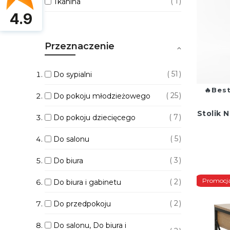
1
Tkanina
4.9
Przeznaczenie
51
Do sypialni
Best
25
Do pokoju młodzieżowego
Stolik
7
Do pokoju dziecięcego
5
Do salonu
3
Do biura
Promocj
2
Do biura i gabinetu
2
Do przedpokoju
Do salonu, Do biura i