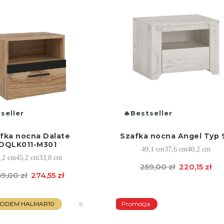
seller
Bestseller
fka nocna Dalate
Szafka nocna Angel Typ 
DQLK011-M301
49,1 cm
37,6 cm
40,2 cm
,2 cm
45,2 cm
33,8 cm
259,00 zł
220,15 zł
9,00 zł
274,55 zł
 KODEM HALMAR10
Promocja