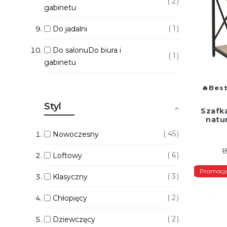
2
gabinetu
1
Do jadalni
Do salonuDo biura i
1
gabinetu
Best
Styl
Szafk
natur
45
Nowoczesny
1
6
Loftowy
Promocj
3
Klasyczny
2
Chłopięcy
2
Dziewczęcy