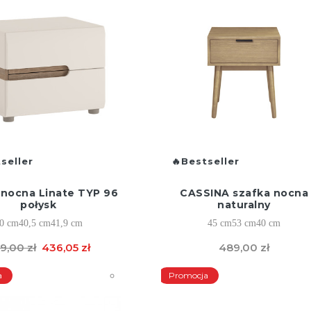
seller
Bestseller
 nocna Linate TYP 96
CASSINA szafka nocna
połysk
naturalny
0 cm
40,5 cm
41,9 cm
45 cm
53 cm
40 cm
9,00 zł
436,05 zł
489,00 zł
a
Promocja