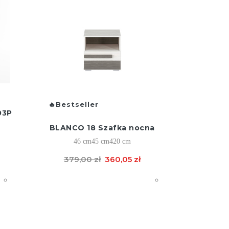
Bestseller
03P
BLANCO 18 Szafka nocna
46 cm
45 cm
420 cm
379,00 zł
360,05 zł