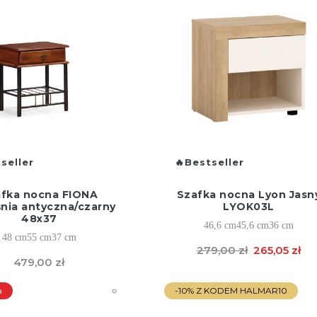
seller
Bestseller
fka nocna FIONA
Szafka nocna Lyon Jasn
nia antyczna/czarny
LYOK03L
48x37
46,6 cm
45,6 cm
36 cm
48 cm
55 cm
37 cm
279,00 zł
265,05 zł
479,00 zł
a
-10% Z KODEM HALMAR10