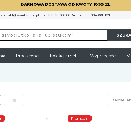
DARMOWA DOSTAWA OD KWOTY 1899 ZŁ
:
kontakt@swiat-mebli.pl
Tel.:
68 300 00 34
Tel.:
884 008 828
SZUKA
nia
Producenci
Kolekcje mebli
Wyprzedaże
Me
ka
Lista
a
Promocja