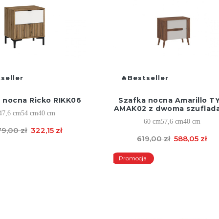
seller
Bestseller
 nocna Ricko RIKK06
Szafka nocna Amarillo T
AMAK02 z dwoma szuflad
47,6 cm
54 cm
40 cm
60 cm
57,6 cm
40 cm
9,00 zł
322,15 zł
619,00 zł
588,05 zł
Promocja