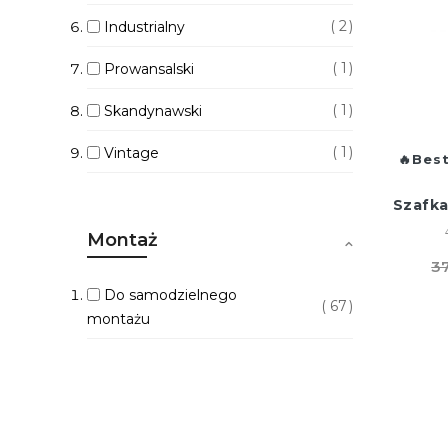
2
Industrialny
1
Prowansalski
1
Skandynawski
1
Vintage
Best
Szafka
Montaż
37
Do samodzielnego
67
montażu