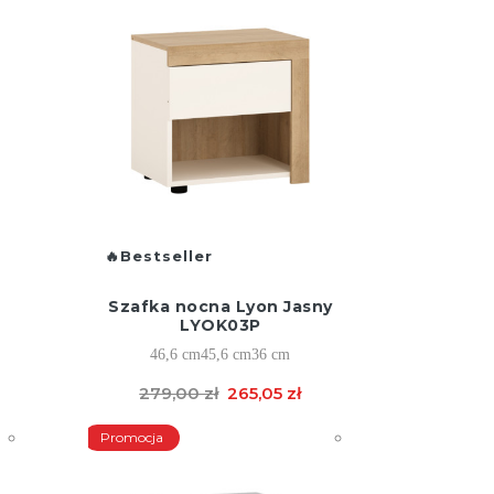
Bestseller
Szafka nocna Lyon Jasny
LYOK03P
46,6 cm
45,6 cm
36 cm
279,00 zł
265,05 zł
Promocja