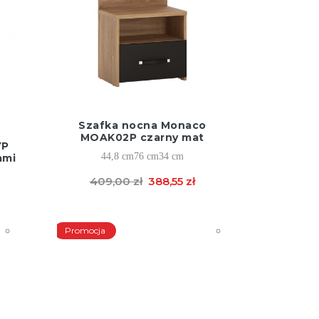
Szafka nocna Monaco
MOAK02P czarny mat
YP
44,8 cm
76 cm
34 cm
ami
409,00 zł
388,55 zł
Promocja