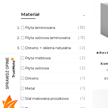
Materiał
33
Płyta laminowana
13
Płyta wiórowa laminowana
2
Drewno + okleina naturalna
Best
2
Płyta meblowa
SPRAWDŹ OPINIE
Kom
2
Płyta wiórowa
4
1
Drewno
37
1
Metal
1
Stal malowana proszkowo