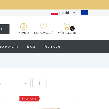
Polski
J
KONTO
LISTA ŻYCZEŃ
MÓJ KOSZYK
ble w 24h
Blog
Promocje
Ustaw kierunek rosnący
Promocja