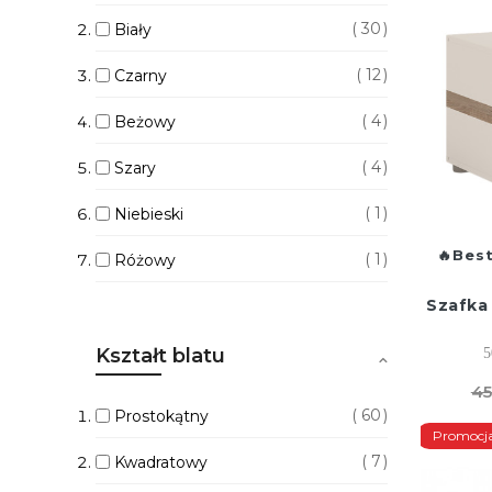
30
Biały
12
Czarny
4
Beżowy
4
Szary
1
Niebieski
Best
1
Różowy
Szafka
Kształt blatu
5
45
60
Prostokątny
Promocj
7
Kwadratowy