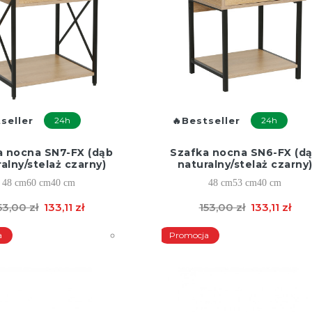
seller
24h
Bestseller
24h
a nocna SN7-FX (dąb
Szafka nocna SN6-FX (d
alny/stelaż czarny)
naturalny/stelaż czarny
48 cm
60 cm
40 cm
48 cm
53 cm
40 cm
53,00 zł
133,11 zł
153,00 zł
133,11 zł
a
Promocja