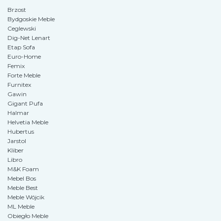
Brzost
Bydgoskie Meble
Ceglewski
Dig-Net Lenart
Etap Sofa
Euro-Home
Femix
Forte Meble
Furnitex
Gawin
Gigant Pufa
Halmar
Helvetia Meble
Hubertus
Jarstol
Kliber
Libro
M&K Foam
Mebel Bos
Meble Best
Meble Wójcik
ML Meble
Obiegło Meble