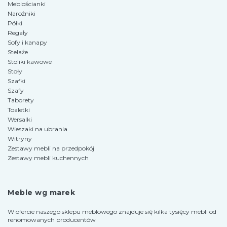
Meblościanki
Narożniki
Półki
Regały
Sofy i kanapy
Stelaże
Stoliki kawowe
Stoły
Szafki
Szafy
Taborety
Toaletki
Wersalki
Wieszaki na ubrania
Witryny
Zestawy mebli na przedpokój
Zestawy mebli kuchennych
Meble wg marek
W ofercie naszego sklepu meblowego znajduje się kilka tysięcy mebli od
renomowanych producentów