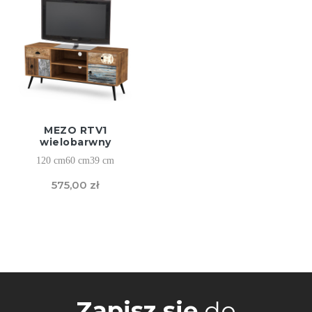
MEZO RTV1
wielobarwny
120 cm
60 cm
39 cm
575,00 zł
Zapisz się
do