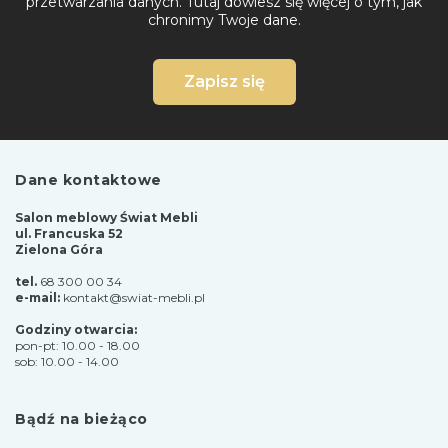
przetwarzania danych.
Tutaj dowiesz się więcej o tym, jak
chronimy Twoje dane.
Zapisz się
Dane kontaktowe
Salon meblowy Świat Mebli
ul. Francuska 52
Zielona Góra
tel.
68 300 00 34
e-mail:
kontakt@swiat-mebli.pl
Godziny otwarcia:
pon-pt: 10.00 - 18.00
sob: 10.00 - 14.00
Bądź na bieżąco