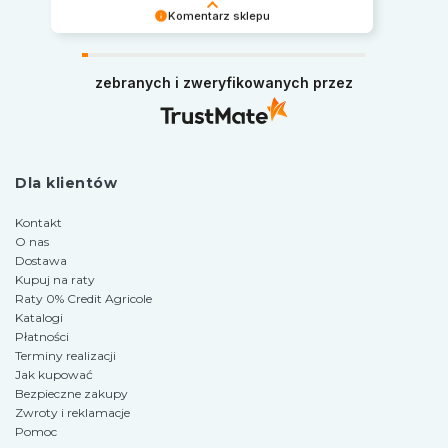
Komentarz sklepu
Serdecznie dziękujemy za miłe słowa.
Pozdrawiamy i zapraszamy ponownie na zakupy
zebranych i zweryfikowanych przez
w naszym sklepie.
Dla klientów
Kontakt
O nas
Dostawa
Kupuj na raty
Raty 0% Credit Agricole
Katalogi
Płatności
Terminy realizacji
Jak kupować
Bezpieczne zakupy
Zwroty i reklamacje
Pomoc