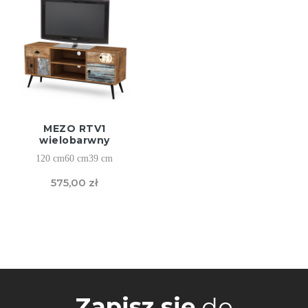
MEZO RTV1
wielobarwny
120 cm
60 cm
39 cm
575,00 zł
Zapisz się
do