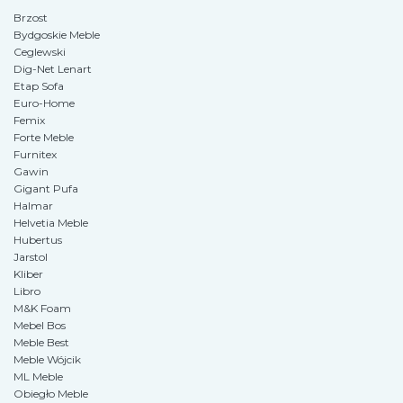
Brzost
Bydgoskie Meble
Ceglewski
Dig-Net Lenart
Etap Sofa
Euro-Home
Femix
Forte Meble
Furnitex
Gawin
Gigant Pufa
Halmar
Helvetia Meble
Hubertus
Jarstol
Kliber
Libro
M&K Foam
Mebel Bos
Meble Best
Meble Wójcik
ML Meble
Obiegło Meble