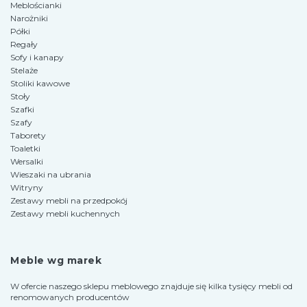
Meblościanki
Narożniki
Półki
Regały
Sofy i kanapy
Stelaże
Stoliki kawowe
Stoły
Szafki
Szafy
Taborety
Toaletki
Wersalki
Wieszaki na ubrania
Witryny
Zestawy mebli na przedpokój
Zestawy mebli kuchennych
Meble wg marek
W ofercie naszego sklepu meblowego znajduje się kilka tysięcy mebli od
renomowanych producentów