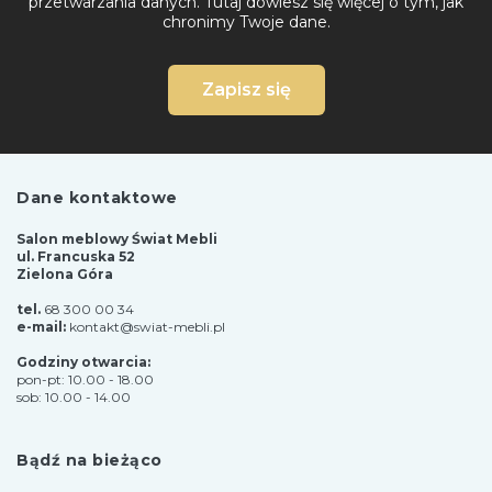
przetwarzania danych.
Tutaj dowiesz się więcej o tym, jak
chronimy Twoje dane.
Zapisz się
Dane kontaktowe
Salon meblowy Świat Mebli
ul. Francuska 52
Zielona Góra
tel.
68 300 00 34
e-mail:
kontakt@swiat-mebli.pl
Godziny otwarcia:
pon-pt: 10.00 - 18.00
sob: 10.00 - 14.00
Bądź na bieżąco