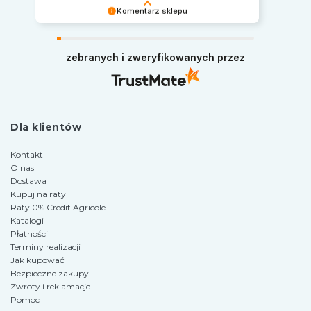
Komentarz sklepu
Serdecznie dziękujemy za miłe słowa.
Pozdrawiamy i zapraszamy ponownie na zakupy
zebranych i zweryfikowanych przez
w naszym sklepie.
Dla klientów
Kontakt
O nas
Dostawa
Kupuj na raty
Raty 0% Credit Agricole
Katalogi
Płatności
Terminy realizacji
Jak kupować
Bezpieczne zakupy
Zwroty i reklamacje
Pomoc