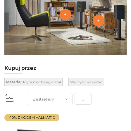
+
+
Kupuj przez
Materiał:
Płyta meblowa, metal
Wyczyść wszystko
Ustaw kierunek rosnący
-10% Z KODEM HALMAR10