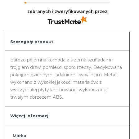
Serdecznie dziękujemy za miłe słowa.
Pozdrawiamy i zapraszamy ponownie na zakupy
zebranych i zweryfikowanych przez
w naszym sklepie.
Szczegóły produkt
Bardzo pojemna komoda z trzema szufladami i
trojgiem drzwi pomieści sporo rzeczy. Dedykowana
pokojom dziennym, jadalniom i sypialniom. Mebel
wykonano z wysokiej jakości materiałów: z
wytrzymałej płyty laminowanej wykończonej
trwałym obrzeżem ABS.
Więcej informacji
Więcej
Marka