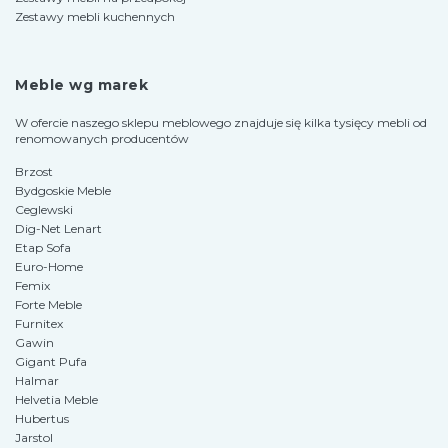
Zestawy mebli kuchennych
Meble wg marek
W ofercie naszego sklepu meblowego znajduje się kilka tysięcy mebli od
renomowanych producentów
Brzost
Bydgoskie Meble
Ceglewski
Dig-Net Lenart
Etap Sofa
Euro-Home
Femix
Forte Meble
Furnitex
Gawin
Gigant Pufa
Halmar
Helvetia Meble
Hubertus
Jarstol