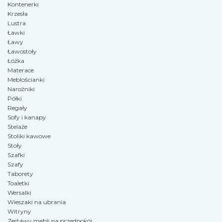
Kontenerki
Krzesła
Lustra
Ławki
Ławy
Ławostoły
Łóżka
Materace
Meblościanki
Narożniki
Półki
Regały
Sofy i kanapy
Stelaże
Stoliki kawowe
Stoły
Szafki
Szafy
Taborety
Toaletki
Wersalki
Wieszaki na ubrania
Witryny
Zestawy mebli na przedpokój