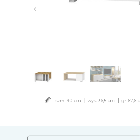
|
|
szer. 90 cm
wys. 36,5 cm
gł. 67,6