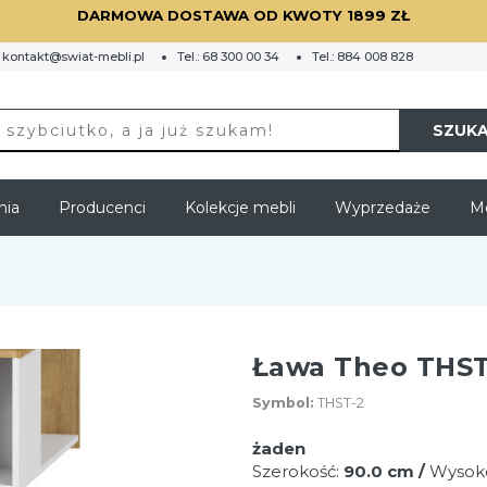
DARMOWA DOSTAWA OD KWOTY 1899 ZŁ
:
kontakt@swiat-mebli.pl
Tel.:
68 300 00 34
Tel.:
884 008 828
SZUKA
nia
Producenci
Kolekcje mebli
Wyprzedaże
Me
Ława Theo THST
Symbol:
THST-2
żaden
Szerokość:
90.0 cm /
Wysok