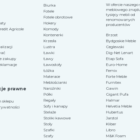
W ofercie naszego 
Biurka
meblowego znajduje
Fotele
tysięcy mebli od
Fotele obrotowe
renomowanych
raty
Hokery
producentów
edit Agricole
Komody
Kontenerki
Brzost
Krzesła
Bydgoskie Meble
alizacji
Lustra
Ceglewski
wać
Ławki
Dig-Net Lenart
e zakupy
Ławy
Etap Sofa
eklamacje
Ławostoły
Euro-Home
Łóżka
Femix
Materace
Forte Meble
Meblościanki
Furnitex
cje prawne
Narożniki
Gawin
Półki
Gigant Pufa
Regały
Halmar
 sklepu
Sofy i kanapy
Helvetia Meble
prywatności
Stelaże
Hubertus
Stoliki kawowe
Jarstol
Stoły
Kliber
Szafki
Libro
Szafy
M&K Foam