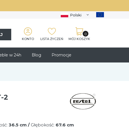
Polski
J
KONTO
LISTA ŻYCZEŃ
MÓJ KOSZYK
ble w 24h
Blog
Promocje
-2
ość:
36.5 cm /
Głębokość:
67.6 cm