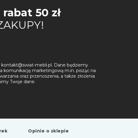
j
rabat 50 zł
 ZAKUPY!
kt: kontakt@swiat-mebli.pl. Dane będziemy
a komunikację marketingową m.in. pisząc na
warzania oraz przenoszenia, a także złożenia
onimy Twoje dane.
rek
Opinie o sklepie