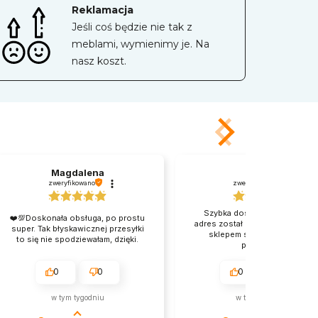
Reklamacja
Jeśli coś będzie nie tak z
meblami, wymienimy je. Na
nasz koszt.
Magdalena
Sylwia
zweryfikowano
zweryfikowano
Szybka dostarczono mimo, ż
❤️💯Doskonała obsługa, po prostu
adres został zmieniony. Kontakt
super. Tak błyskawicznej przesyłki
sklepem super. Pani bardzo
to się nie spodziewałam, dzięki.
pomocna .
0
0
0
0
w tym tygodniu
w tym tygodniu