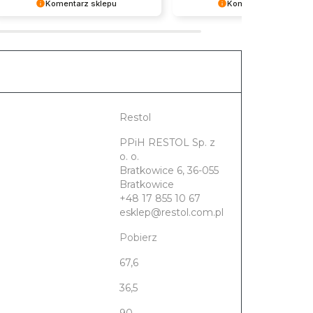
Komentarz sklepu
Komentarz sklepu
Serdecznie dziękujemy za miłe
Serdecznie dziękujemy za miłe
słowa. Pozdrawiamy i zapraszamy
słowa. Pozdrawiamy i zaprasz
ponownie na zakupy w naszym
ponownie na zakupy w naszym
sklepie.
sklepie.
Restol
PPiH RESTOL Sp. z
o. o.
Bratkowice 6, 36-055
Bratkowice
+48 17 855 10 67
esklep@restol.com.pl
Pobierz
67,6
36,5
90