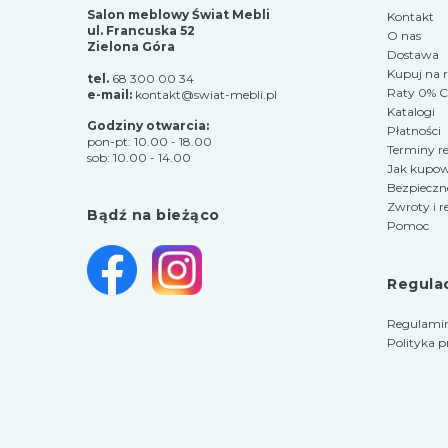
Salon meblowy Świat Mebli
Kontakt
ul. Francuska 52
O nas
Zielona Góra
Dostawa
Kupuj na 
tel.
68 300 00 34
Raty 0% Cr
e-mail:
kontakt@swiat-mebli.pl
Katalogi
Godziny otwarcia:
Płatności
pon-pt: 10.00 - 18.00
Terminy re
sob: 10.00 - 14.00
Jak kupo
Bezpieczn
Zwroty i r
Bądź na bieżąco
Pomoc
Regula
Regulamin
Polityka 