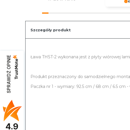
K
Serdecznie 
słowa. Poz
ponownie n
sklepie.
Szczegóły produkt
Ława THST-2 wykonana jest z płyty wiórowej lam
SPRAWDŹ OPINIE
Produkt przeznaczony do samodzielnego montażu
Paczka nr 1 - wymiary: 92.5 cm / 68 cm / 6.5 cm -
4.9