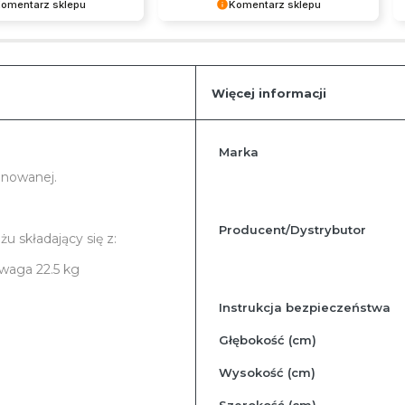
omentarz sklepu
Komentarz sklepu
dziękujemy za miłe
Serdecznie dziękujemy za miłe
drawiamy i zapraszamy
słowa. Pozdrawiamy i zapraszamy
a zakupy w naszym
ponownie na zakupy w naszym
sklepie.
Więcej informacji
Więcej
Marka
informacji
inowanej.
Producent/Dystrybutor
 składający się z:
 waga 22.5 kg
Instrukcja bezpieczeństwa
Głębokość (cm)
Wysokość (cm)
Szerokość (cm)