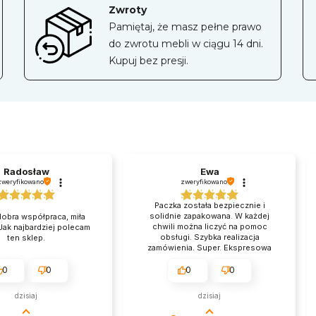
Zwroty
Pamiętaj, że masz pełne prawo
do zwrotu mebli w ciągu 14 dni.
Kupuj bez presji.
Radosław
Ewa
zweryfikowano
zweryfikowano
Paczka została bezpiecznie i
solidnie zapakowana. W każdej
obra współpraca, miła
chwili można liczyć na pomoc
Jak najbardziej polecam
obsługi. Szybka realizacja
ten sklep.
zamówienia. Super. Ekspresowa
realizacja mojego zamówienia,
polecam.
0
0
0
0
dzisiaj
dzisiaj