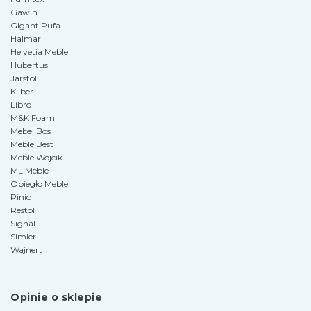
Gawin
Gigant Pufa
Halmar
Helvetia Meble
Hubertus
Jarstol
Kliber
Libro
M&K Foam
Mebel Bos
Meble Best
Meble Wójcik
ML Meble
Obiegło Meble
Pinio
Restol
Signal
Simler
Wajnert
Opinie o sklepie