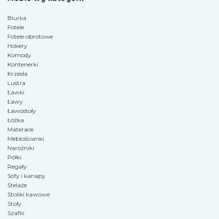
Biurka
Fotele
Fotele obrotowe
Hokery
Komody
Kontenerki
Krzesła
Lustra
Ławki
Ławy
Ławostoły
Łóżka
Materace
Meblościanki
Narożniki
Półki
Regały
Sofy i kanapy
Stelaże
Stoliki kawowe
Stoły
Szafki