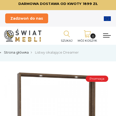
DARMOWA DOSTAWA OD KWOTY 1899 ZŁ
Zadzwoń do nas
SZUKAJ
MÓJ KOSZYK
Strona główna
Listwy okalające Dreamer
Promocja