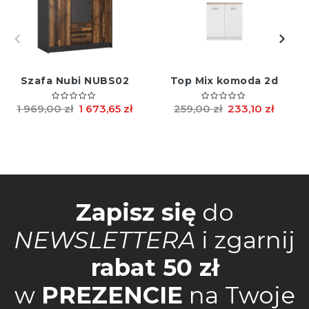
Szafa Nubi NUBS02
Top Mix komoda 2d
1 969,00 zł
1 673,65 zł
259,00 zł
233,10 zł
Zapisz się
do
NEWSLETTERA
i zgarnij
rabat 50 zł
w
PREZENCIE
na Twoje