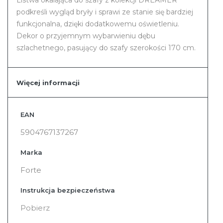
Listwa okalająca do szafy z kolekcji DREAMER
podkreśli wygląd bryły i sprawi ze stanie się bardziej
funkcjonalna, dzięki dodatkowemu oświetleniu.
Dekor o przyjemnym wybarwieniu dębu
szlachetnego, pasujący do szafy szerokości 170 cm.
Więcej informacji
Więcej
EAN
informacji
5904767137267
Marka
Forte
Instrukcja bezpieczeństwa
Pobierz