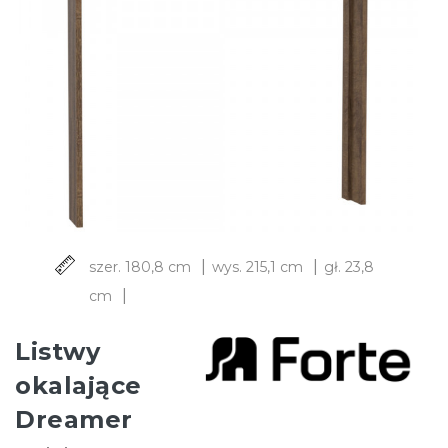
|
|
szer. 180,8 cm
wys. 215,1 cm
gł. 23,8
|
cm
Listwy
okalające
Dreamer