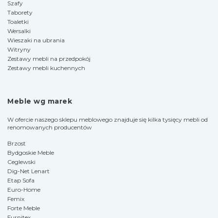
Szafy
Taborety
Toaletki
Wersalki
Wieszaki na ubrania
Witryny
Zestawy mebli na przedpokój
Zestawy mebli kuchennych
Meble wg marek
W ofercie naszego sklepu meblowego znajduje się kilka tysięcy mebli od
renomowanych producentów
Brzost
Bydgoskie Meble
Ceglewski
Dig-Net Lenart
Etap Sofa
Euro-Home
Femix
Forte Meble
Furnitex