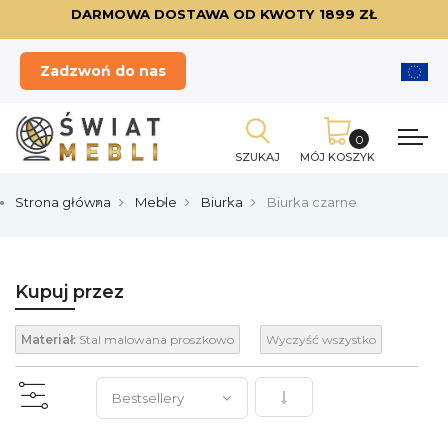
DARMOWA DOSTAWA OD KWOTY 1899 ZŁ
Zadzwoń do nas
SZUKAJ
MÓJ KOSZYK
Strona główna
Meble
Biurka
Biurka czarne
Kupuj przez
Materiał:
Stal malowana proszkowo
Wyczyść wszystko
Ustaw kierunek rosnący