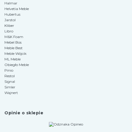
Halmar
Helvetia Meble
Hubertus
Jarstol
Kliber
Libro
M&K Foam
Mebel Bos
Meble Best
Meble Wójcik
ML Meble
Obiegło Meble
Pinio
Restol
Signal
Simler
Wajnert
Opinie o sklepie