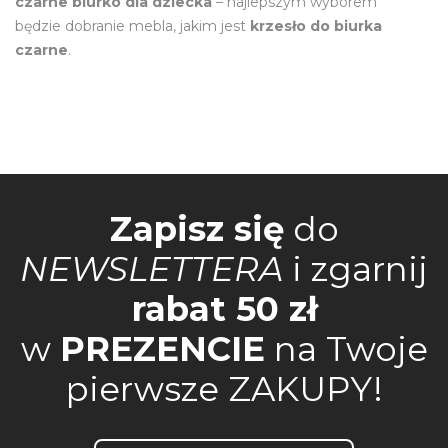
czarne biurko dla dziecka
– najlepszym wyborem
będzie dobranie mebla, jakim jest
krzesło do biurka
czarne
.
Zapisz się
do
NEWSLETTERA
i zgarnij
rabat 50 zł
w
PREZENCIE
na Twoje
pierwsze ZAKUPY!