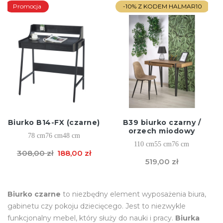
Promocja
-10% Z KODEM HALMAR10
Biurko B14-FX (czarne)
B39 biurko czarny /
orzech miodowy
78 cm
76 cm
48 cm
110 cm
55 cm
76 cm
308,00 zł
188,00 zł
519,00 zł
Biurko czarne
to niezbędny element wyposażenia biura,
gabinetu czy pokoju dziecięcego. Jest to niezwykle
funkcjonalny mebel, który służy do nauki i pracy.
Biurka