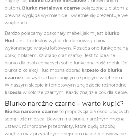
najczęściej
biurko czarne metalowe
z drewnianym
blatem.
Biurko metalowe czarne
połączone z blatem z
drewna wygląda wyśmienicie i świetnie się prezentuje we
wnętrzach.
Bardzo polecamy doskonały mebel, jakim jest
biurko
Hud
. Jest to idealny wybór do domowego biura
wykonanego w stylu loftowym. Posiada ono funkcjonalną
półkę z blatem, szufladę oraz szafkę. Jest to idealne
biurko dla osób ceniących sobie funkcjonalność mebli. Do
biurka z kolekcji Hud można dobrać
krzesło do biurka
czarne
i cieszyć się harmonijnym i spójnym wnętrzem.
W naszym sklepie internetowym znajdziecie różnorodne
krzesła
w kolorze czarnym. Każdy znajdzie coś dla siebie.
Biurko narożne czarne – warto kupić?
Biurka narożne czarne
to propozycja dla osób lubiących
sporą ilość miejsca. Bowiem na biurku narożnym można
ustawić różnorodne przedmioty, które będą ozdobą
wnętrza oraz przydatnym miejscem na przechowywanie.