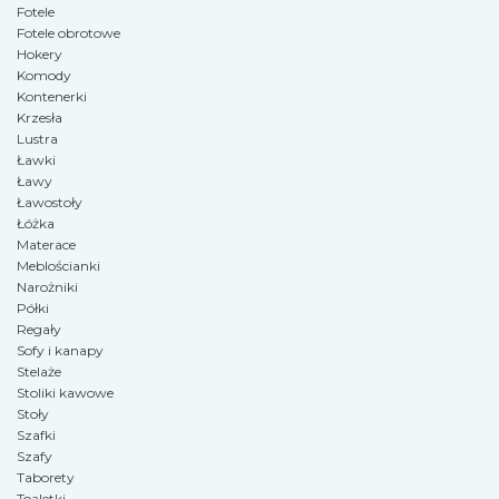
Fotele
Fotele obrotowe
Hokery
Komody
Kontenerki
Krzesła
Lustra
Ławki
Ławy
Ławostoły
Łóżka
Materace
Meblościanki
Narożniki
Półki
Regały
Sofy i kanapy
Stelaże
Stoliki kawowe
Stoły
Szafki
Szafy
Taborety
Toaletki