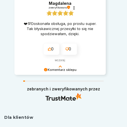
Magdalena
zweryfikowano
❤️💯Doskonała obsługa, po prostu super.
Tak błyskawicznej przesyłki to się nie
spodziewałam, dzięki.
0
0
wczoraj
Komentarz sklepu
Serdecznie dziękujemy za miłe słowa.
Pozdrawiamy i zapraszamy ponownie na zakupy
zebranych i zweryfikowanych przez
w naszym sklepie.
Dla klientów