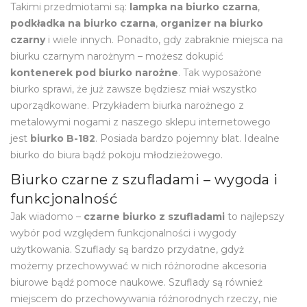
Takimi przedmiotami są:
lampka na biurko czarna
,
podkładka na biurko
czarna
,
organizer na biurko
czarny
i wiele innych. Ponadto, gdy zabraknie miejsca na
biurku czarnym narożnym – możesz dokupić
kontenerek pod biurko narożne
. Tak wyposażone
biurko sprawi, że już zawsze będziesz miał wszystko
uporządkowane. Przykładem biurka narożnego z
metalowymi nogami z naszego sklepu internetowego
jest
biurko B-182
. Posiada bardzo pojemny blat. Idealne
biurko do biura bądź pokoju młodzieżowego.
Biurko czarne z szufladami – wygoda i
funkcjonalność
Jak wiadomo –
czarne biurko z szufladami
to najlepszy
wybór pod względem funkcjonalności i wygody
użytkowania. Szuflady są bardzo przydatne, gdyż
możemy przechowywać w nich różnorodne akcesoria
biurowe bądź pomoce naukowe. Szuflady są również
miejscem do przechowywania różnorodnych rzeczy, nie