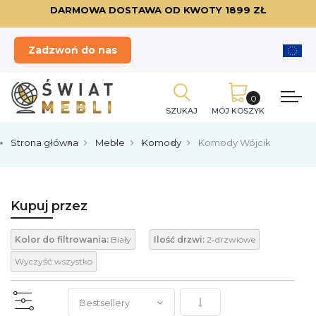
DARMOWA DOSTAWA OD KWOTY 1899 ZŁ
Zadzwoń do nas
SZUKAJ
MÓJ KOSZYK
Strona główna
Meble
Komody
Komody Wójcik
Kupuj przez
Kolor do filtrowania:
Biały
Ilość drzwi:
2-drzwiowe
Wyczyść wszystko
Ustaw kierunek rosnący