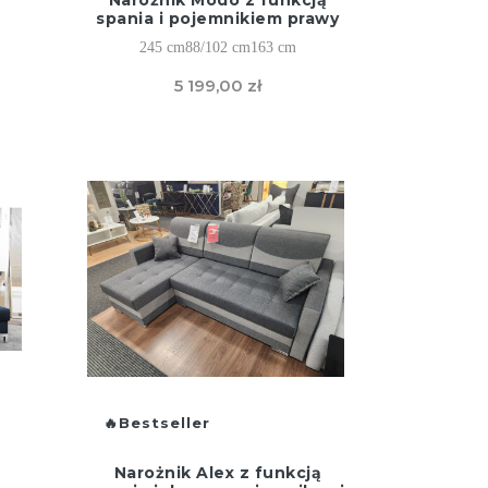
Narożnik Modo z funkcją
spania i pojemnikiem prawy
a
245 cm
88/102 cm
163 cm
5 199,00 zł
Bestseller
Narożnik Alex z funkcją