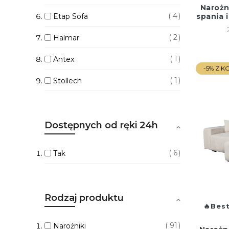
Narożn
4
Etap Sofa
spania 
2
Halmar
1
Antex
-5% Z 
1
Stollech
Dostępnych od ręki 24h
6
Tak
Rodzaj produktu
Best
91
Narożniki