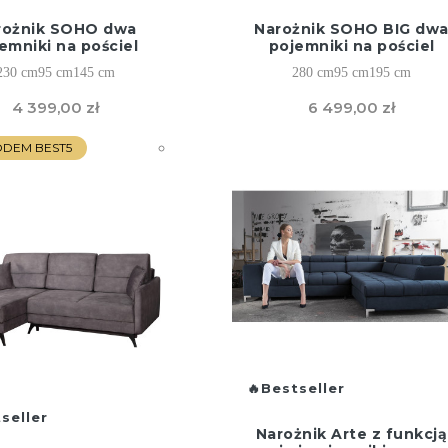
rożnik SOHO dwa
Narożnik SOHO BIG dw
emniki na pościel
pojemniki na pościel
230 cm
95 cm
145 cm
280 cm
95 cm
195 cm
4 399,00 zł
6 499,00 zł
KODEM BEST5
Bestseller
seller
Narożnik Arte z funkcją