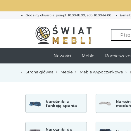
Godziny otwarcia: pon-pt: 10.00-18.00, sob: 10.00-14.00
E-mail
Nowości
Meble
Pomieszcze
Strona główna
Meble
Meble wypoczynkowe
Narożniki z
Narożn
funkcją spania
moduł
Narożniki do