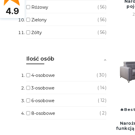
Nar
poj
56
Różowy
4.9
2
56
Zielony
56
Żólty
Ilość osób
30
4-osobowe
14
3-osobowe
12
6-osobowe
Best
2
8-osobowe
Naroż
funkcją