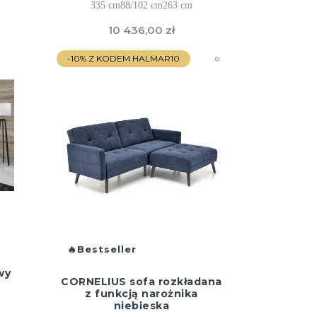
335 cm
88/102 cm
263 cm
10 436,00 zł
-10% Z KODEM HALMAR10
Bestseller
wy
CORNELIUS sofa rozkładana
z funkcją narożnika
niebieska