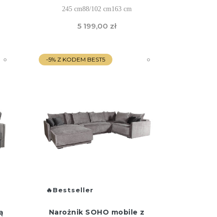
245 cm
88/102 cm
163 cm
5 199,00 zł
-5% Z KODEM BEST5
Bestseller
ą
Narożnik SOHO mobile z