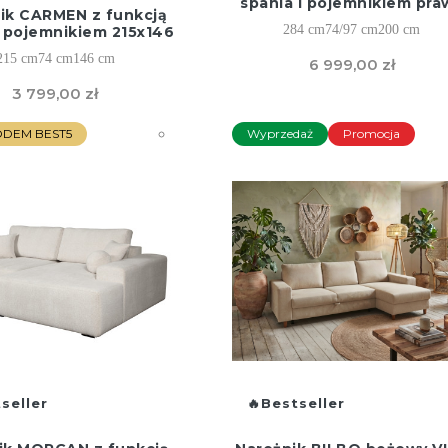
spania i pojemnikiem pra
ik CARMEN z funkcją
284 cm
74/97 cm
200 cm
i pojemnikiem 215x146
215 cm
74 cm
146 cm
6 999,00 zł
3 799,00 zł
KODEM BEST5
Wyprzedaż
Promocja
seller
Bestseller