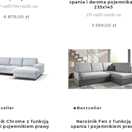
spania i dwoma pojemnik
7 cm
85/104 cm
202 cm
235x145
235 cm
95 cm
145 cm
6 879,00 zł
3 599,00 zł
seller
Bestseller
ik Chrome z funkcją
Narożnik Fen z funkcją
 i pojemnikiem prawy
spania i pojemnikiem pra