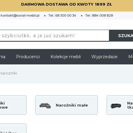
DARMOWA DOSTAWA OD KWOTY 1899 ZŁ
:
kontakt@swiat-mebli.pl
Tel.:
68 300 00 34
Tel.:
884 008 828
SZUKA
nia
Producenci
Kolekcje mebli
Wyprzedaże
Me
Narożniki
iki
Na
Narożniki małe
owe
tk