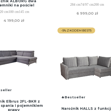
ożnik ALBORG dwa
284 cm
74/97 cm
200 cm
emniki na pościel
20 cm
100 cm
145 cm
6 999,00 zł
4 199,00 zł
-5% Z KODEM BEST5
seller
Bestseller
nik Elbrus 2FL-BKR z
 spania i pojemnikiem
Narożnik HALLS z funkcj
prawy