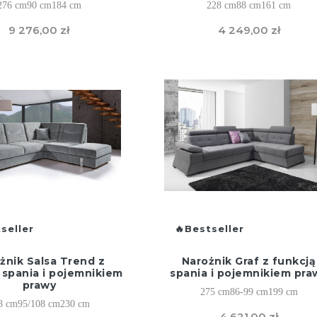
276 cm
90 cm
184 cm
228 cm
88 cm
161 cm
9 276,00 zł
4 249,00 zł
seller
Bestseller
żnik Salsa Trend z
Narożnik Graf z funkcją
 spania i pojemnikiem
spania i pojemnikiem pra
prawy
275 cm
86-99 cm
199 cm
8 cm
95/108 cm
230 cm
4 621,00 zł