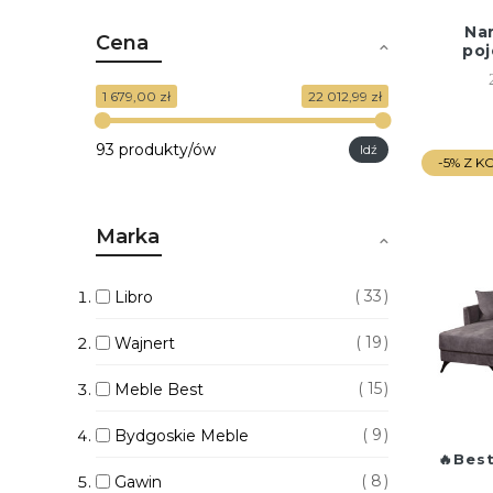
Na
Cena
poj
1 679,00 zł
22 012,99 zł
93 produkty/ów
Idź
-5% Z 
Marka
33
Libro
19
Wajnert
15
Meble Best
9
Bydgoskie Meble
Best
8
Gawin