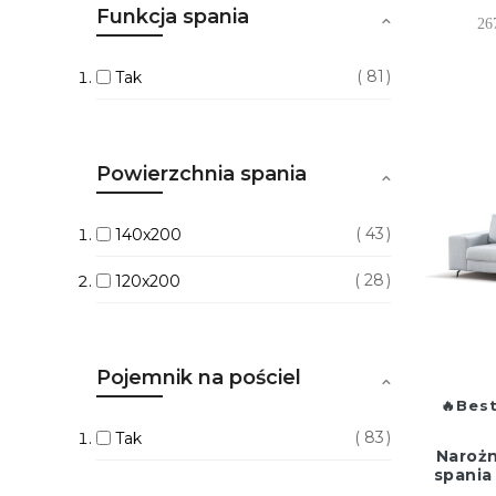
Funkcja spania
26
81
Tak
Powierzchnia spania
43
140x200
28
120x200
Pojemnik na pościel
Best
83
Tak
Narożn
spania