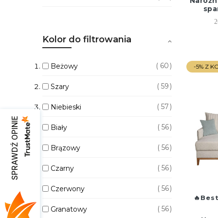
Narożn
spa
2
Kolor do filtrowania
60
Beżowy
-5% Z 
59
Szary
57
Niebieski
SPRAWDŹ OPINIE
56
Biały
56
Brązowy
56
Czarny
56
Czerwony
Best
56
Granatowy