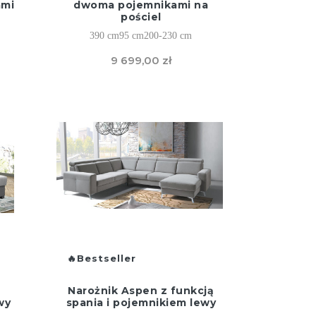
ami
dwoma pojemnikami na
pościel
390 cm
95 cm
200-230 cm
9 699,00 zł
Bestseller
Narożnik Aspen z funkcją
wy
spania i pojemnikiem lewy