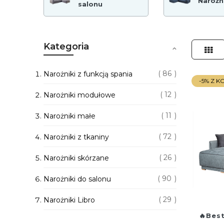
Narożni
salonu
Kategoria
Siat
86
Narożniki z funkcją spania
-5% Z 
12
Narożniki modułowe
11
Narożniki małe
72
Narożniki z tkaniny
26
Narożniki skórzane
90
Narożniki do salonu
29
Narożniki Libro
Best