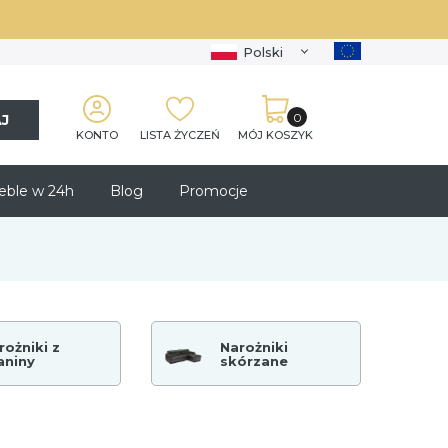
Polski
J
KONTO
LISTA ŻYCZEŃ
MÓJ KOSZYK
ble w 24h
Blog
Promocje
rożniki z
Narożniki
aniny
skórzane