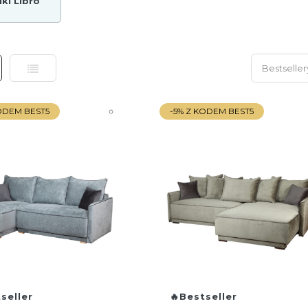
ki Libro
ka
Lista
KODEM BEST5
-5% Z KODEM BEST5
seller
Bestseller