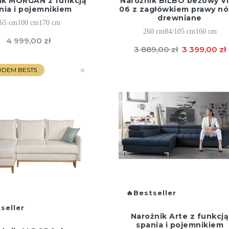
ik MORGAN z funkcją
Narożnik BILBO beżowy V
nia i pojemnikiem
06 z zagłówkiem prawy nó
drewniane
65 cm
100 cm
170 cm
260 cm
84/105 cm
160 cm
4 999,00 zł
3 889,00 zł
3 399,00 zł
KODEM BEST5
Bestseller
seller
Narożnik Arte z funkcją
spania i pojemnikiem