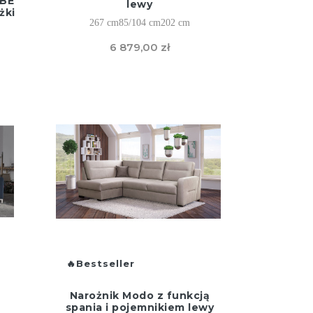
IBE
lewy
żki
267 cm
85/104 cm
202 cm
6 879,00 zł
Bestseller
Narożnik Modo z funkcją
spania i pojemnikiem lewy