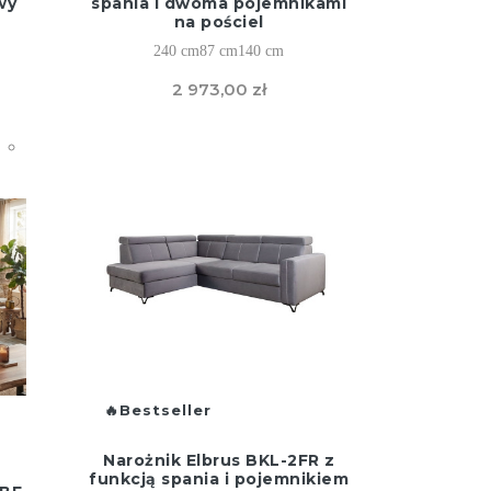
wy
spania i dwoma pojemnikami
na pościel
240 cm
87 cm
140 cm
2 973,00 zł
Bestseller
Narożnik Elbrus BKL-2FR z
funkcją spania i pojemnikiem