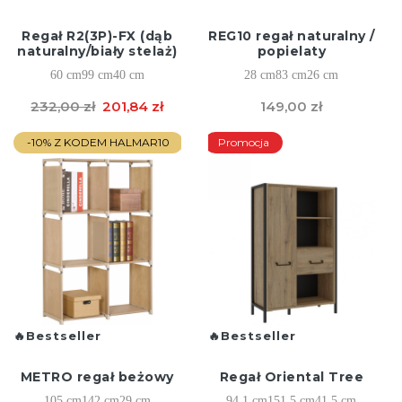
Regał R2(3P)-FX (dąb
REG10 regał naturalny /
naturalny/biały stelaż)
popielaty
60 cm
99 cm
40 cm
28 cm
83 cm
26 cm
232,00 zł
201,84 zł
149,00 zł
-10% Z KODEM HALMAR10
Promocja
Bestseller
Bestseller
METRO regał beżowy
Regał Oriental Tree
105 cm
142 cm
29 cm
94,1 cm
151,5 cm
41,5 cm