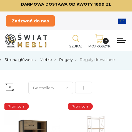
DARMOWA DOSTAWA OD KWOTY 1899 ZŁ
Zadzwoń do nas
SZUKAJ
MÓJ KOSZYK
Strona główna
Meble
Regały
Regały drewniane
Ustaw kierunek rosnący
Promocja
Promocja