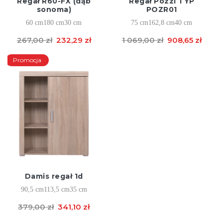
Regał R60-FX (dąb
Regał Pozzi TYP
sonoma)
POZR01
60 cm
180 cm
30 cm
75 cm
162,8 cm
40 cm
267,00 zł
232,29 zł
1 069,00 zł
908,65 zł
Promocja
Damis regał 1d
90,5 cm
113,5 cm
35 cm
379,00 zł
341,10 zł