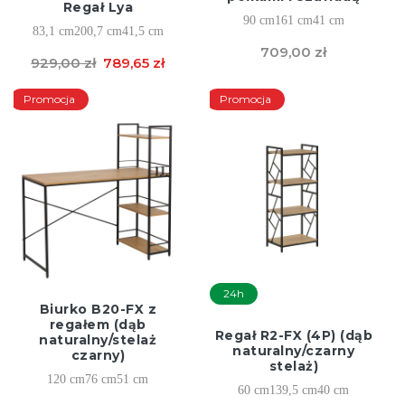
Regał Lya
90 cm
161 cm
41 cm
83,1 cm
200,7 cm
41,5 cm
709,00 zł
929,00 zł
789,65 zł
Promocja
Promocja
24h
Biurko B20-FX z
regałem (dąb
Regał R2-FX (4P) (dąb
naturalny/stelaż
naturalny/czarny
czarny)
stelaż)
120 cm
76 cm
51 cm
60 cm
139,5 cm
40 cm