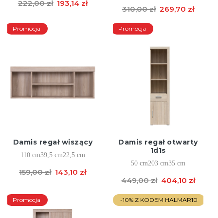
222,00 zł
193,14 zł
310,00 zł
269,70 zł
Promocja
Promocja
Damis regał wiszący
Damis regał otwarty
1d1s
110 cm
39,5 cm
22,5 cm
50 cm
203 cm
35 cm
159,00 zł
143,10 zł
449,00 zł
404,10 zł
Promocja
-10% Z KODEM HALMAR10