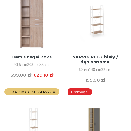
Damis regał 2d2s
NARVIK REG2 biały /
dąb sonoma
90,5 cm
203 cm
35 cm
60 cm
148 cm
32 cm
699,00 zł
629,10 zł
199,00 zł
-10% Z KODEM HALMAR10
Promocja