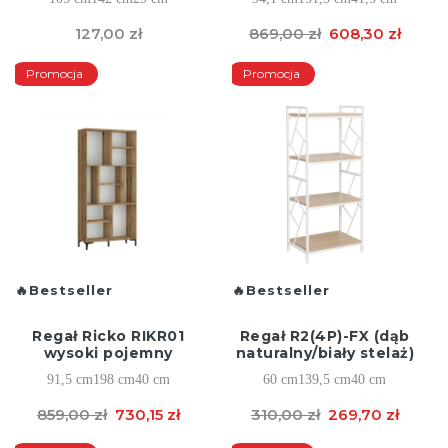
127,00 zł
869,00 zł
608,30 zł
Promocja
Promocja
Bestseller
Bestseller
Regał Ricko RIKR01
Regał R2(4P)-FX (dąb
wysoki pojemny
naturalny/biały stelaż)
91,5 cm
198 cm
40 cm
60 cm
139,5 cm
40 cm
859,00 zł
730,15 zł
310,00 zł
269,70 zł