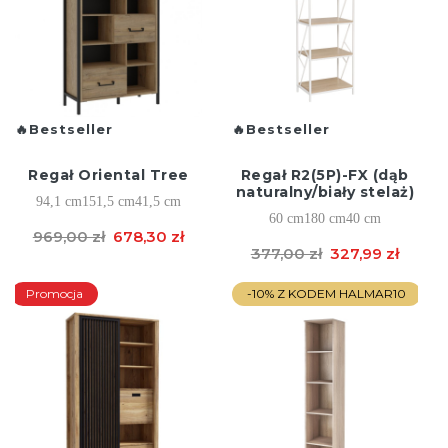
Bestseller
Bestseller
Regał Oriental Tree
Regał R2(5P)-FX (dąb
naturalny/biały stelaż)
94,1 cm
151,5 cm
41,5 cm
60 cm
180 cm
40 cm
969,00 zł
678,30 zł
377,00 zł
327,99 zł
Promocja
-10% Z KODEM HALMAR10