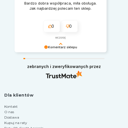
Bardzo dobra współpraca, miła obsługa.
Jak najbardziej polecam ten sklep.
0
0
wczoraj
Komentarz sklepu
Serdecznie dziękujemy za miłe słowa.
Pozdrawiamy i zapraszamy ponownie na zakupy
zebranych i zweryfikowanych przez
w naszym sklepie.
Dla klientów
Kontakt
O nas
Dostawa
Kupuj na raty