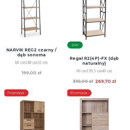
24h
NARVIK REG2 czarny /
dąb sonoma
Regał R2(4P)-FX (dąb
60 cm
148 cm
32 cm
naturalny)
60 cm
139,5 cm
40 cm
199,00 zł
310,00 zł
269,70 zł
Promocja
Promocja