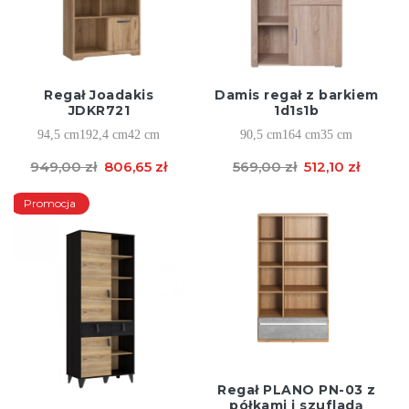
Regał Joadakis
Damis regał z barkiem
JDKR721
1d1s1b
94,5 cm
192,4 cm
42 cm
90,5 cm
164 cm
35 cm
949,00 zł
806,65 zł
569,00 zł
512,10 zł
Promocja
Regał PLANO PN-03 z
półkami i szufladą