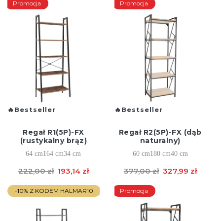
Promocja
Promocja
Bestseller
Bestseller
Regał R1(5P)-FX
Regał R2(5P)-FX (dąb
(rustykalny brąz)
naturalny)
64 cm
164 cm
34 cm
60 cm
180 cm
40 cm
222,00 zł
193,14 zł
377,00 zł
327,99 zł
-10% Z KODEM HALMAR10
Promocja