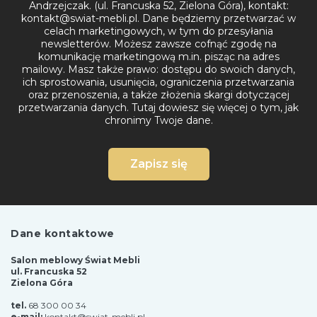
Andrzejczak. (ul. Francuska 52, Zielona Góra), kontakt:
kontakt@swiat-mebli.pl. Dane będziemy przetwarzać w
celach marketingowych, w tym do przesyłania
newsletterów. Możesz zawsze cofnąć zgodę na
komunikację marketingową m.in. pisząc na adres
mailowy. Masz także prawo: dostępu do swoich danych,
ich sprostowania, usunięcia, ograniczenia przetwarzania
oraz przenoszenia, a także złożenia skargi dotyczącej
przetwarzania danych.
Tutaj dowiesz się więcej o tym, jak
chronimy Twoje dane.
Zapisz się
Dane kontaktowe
Salon meblowy Świat Mebli
ul. Francuska 52
Zielona Góra
tel.
68 300 00 34
e-mail:
kontakt@swiat-mebli.pl