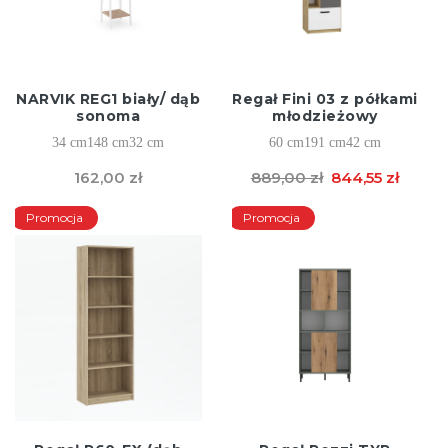
NARVIK REG1 biały/ dąb
Regał Fini 03 z półkami
sonoma
młodzieżowy
34 cm
148 cm
32 cm
60 cm
191 cm
42 cm
162,00 zł
889,00 zł
844,55 zł
Promocja
Promocja