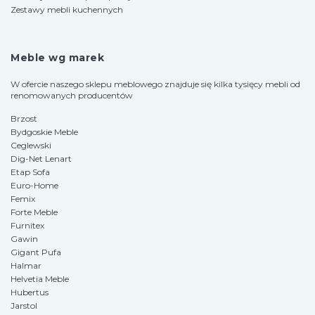
Zestawy mebli kuchennych
Meble wg marek
W ofercie naszego sklepu meblowego znajduje się kilka tysięcy mebli od
renomowanych producentów
Brzost
Bydgoskie Meble
Ceglewski
Dig-Net Lenart
Etap Sofa
Euro-Home
Femix
Forte Meble
Furnitex
Gawin
Gigant Pufa
Halmar
Helvetia Meble
Hubertus
Jarstol