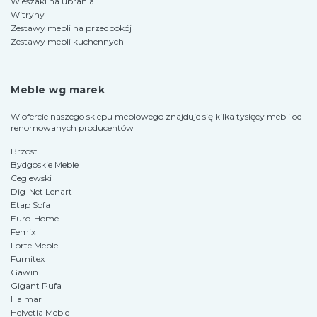
Wieszaki na ubrania
Witryny
Zestawy mebli na przedpokój
Zestawy mebli kuchennych
Meble wg marek
W ofercie naszego sklepu meblowego znajduje się kilka tysięcy mebli od
renomowanych producentów
Brzost
Bydgoskie Meble
Ceglewski
Dig-Net Lenart
Etap Sofa
Euro-Home
Femix
Forte Meble
Furnitex
Gawin
Gigant Pufa
Halmar
Helvetia Meble