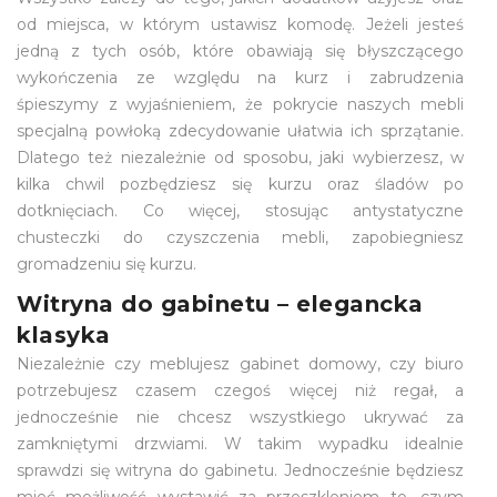
od miejsca, w którym ustawisz komodę. Jeżeli jesteś
jedną z tych osób, które obawiają się błyszczącego
wykończenia ze względu na kurz i zabrudzenia
śpieszymy z wyjaśnieniem, że pokrycie naszych mebli
specjalną powłoką zdecydowanie ułatwia ich sprzątanie.
Dlatego też niezależnie od sposobu, jaki wybierzesz, w
kilka chwil pozbędziesz się kurzu oraz śladów po
dotknięciach. Co więcej, stosując antystatyczne
chusteczki do czyszczenia mebli, zapobiegniesz
gromadzeniu się kurzu.
Witryna do gabinetu – elegancka
klasyka
Niezależnie czy meblujesz gabinet domowy, czy biuro
potrzebujesz czasem czegoś więcej niż regał, a
jednocześnie nie chcesz wszystkiego ukrywać za
zamkniętymi drzwiami. W takim wypadku idealnie
sprawdzi się witryna do gabinetu. Jednocześnie będziesz
mieć możliwość wystawić za przeszkleniem to, czym