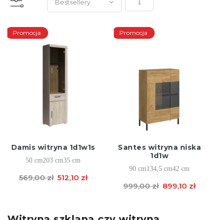
Ustaw kierunek rosnący
Promocja
Promocja
Damis witryna 1d1w1s
Santes witryna niska
1d1w
50 cm
203 cm
35 cm
90 cm
134,5 cm
42 cm
569,00 zł
512,10 zł
999,00 zł
899,10 zł
Witryna szklana czy witryna