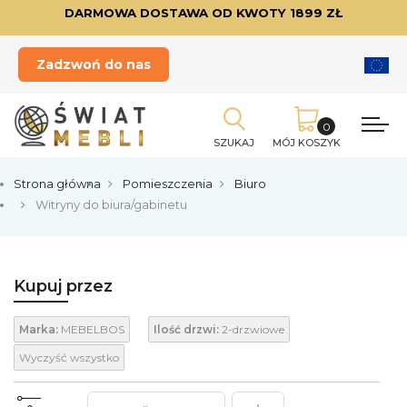
DARMOWA DOSTAWA OD KWOTY 1899 ZŁ
Zadzwoń do nas
SZUKAJ
MÓJ KOSZYK
Strona główna
Pomieszczenia
Biuro
Witryny do biura/gabinetu
Kupuj przez
Marka:
MEBELBOS
Ilość drzwi:
2-drzwiowe
Wyczyść wszystko