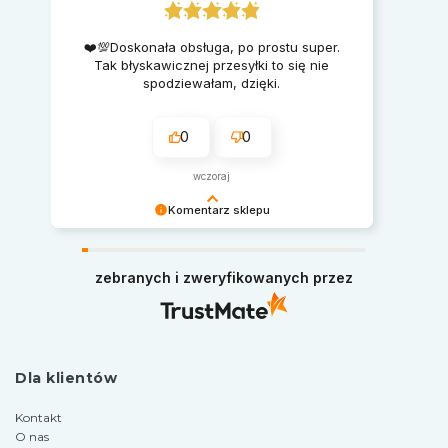
❤️💯Doskonała obsługa, po prostu super.
Tak błyskawicznej przesyłki to się nie
spodziewałam, dzięki.
0
0
wczoraj
Komentarz sklepu
Serdecznie dziękujemy za miłe słowa.
Pozdrawiamy i zapraszamy ponownie na zakupy
zebranych i zweryfikowanych przez
w naszym sklepie.
Dla klientów
Kontakt
O nas