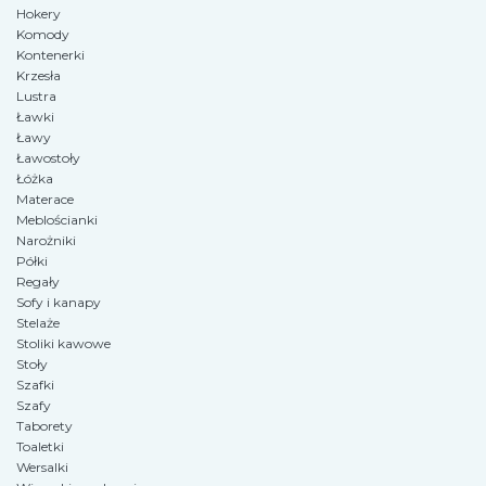
Hokery
Komody
Kontenerki
Krzesła
Lustra
Ławki
Ławy
Ławostoły
Łóżka
Materace
Meblościanki
Narożniki
Półki
Regały
Sofy i kanapy
Stelaże
Stoliki kawowe
Stoły
Szafki
Szafy
Taborety
Toaletki
Wersalki