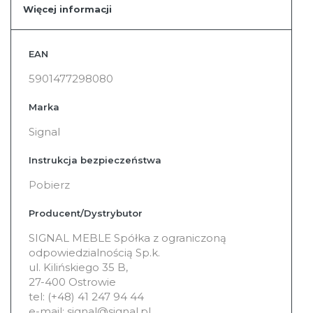
Więcej informacji
Więcej
EAN
informacji
5901477298080
Marka
Signal
Instrukcja bezpieczeństwa
Pobierz
Producent/Dystrybutor
SIGNAL MEBLE Spółka z ograniczoną
odpowiedzialnością Sp.k.
ul. Kilińskiego 35 B,
27-400 Ostrowie
tel: (+48) 41 247 94 44
e-mail: signal@signal.pl