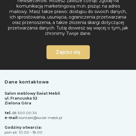
newsletterów. Możesz zawsze cofnąć zgodę na
komunikację marketingową m.in. pisząc na adres
mailowy. Masz także prawo: dostępu do swoich danych,
ich sprostowania, usunięcia, ograniczenia przetwarzania
oraz przenoszenia, a także złożenia skargi dotyczącej
przetwarzania danych.
Tutaj dowiesz się więcej o tym, jak
chronimy Twoje dane.
Zapisz się
Dane kontaktowe
Salon meblowy Świat Mebli
ul. Francuska 52
Zielona Góra
tel.
68 300 00 34
e-mail:
kontakt@swiat-mebli.pl
Godziny otwarcia:
pon-pt: 10.00 - 18.00