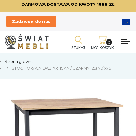
DARMOWA DOSTAWA OD KWOTY 1899 ZŁ
Zadzwoń do nas
SZUKAJ
MÓJ KOSZYK
Strona główna
STÓŁ HORACY DĄB ARTISAN / CZARNY 125(170)x75