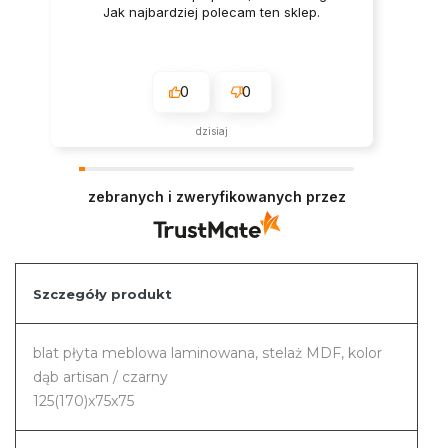
Jak najbardziej polecam ten sklep.
0
0
dzisiaj
zebranych i zweryfikowanych przez
Szczegóły produkt
blat płyta meblowa laminowana, stelaż MDF, kolor
dąb artisan / czarny
125(170)x75x75