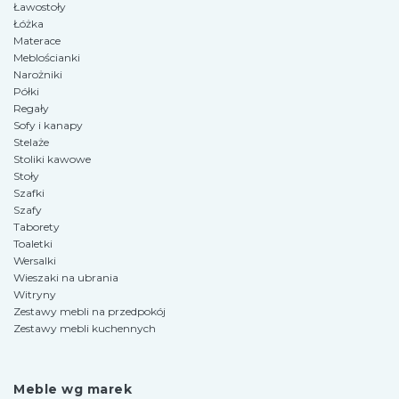
Ławostoły
Łóżka
Materace
Meblościanki
Narożniki
Półki
Regały
Sofy i kanapy
Stelaże
Stoliki kawowe
Stoły
Szafki
Szafy
Taborety
Toaletki
Wersalki
Wieszaki na ubrania
Witryny
Zestawy mebli na przedpokój
Zestawy mebli kuchennych
Meble wg marek