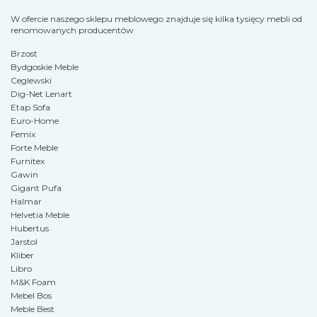
W ofercie naszego sklepu meblowego znajduje się kilka tysięcy mebli od
renomowanych producentów
Brzost
Bydgoskie Meble
Ceglewski
Dig-Net Lenart
Etap Sofa
Euro-Home
Femix
Forte Meble
Furnitex
Gawin
Gigant Pufa
Halmar
Helvetia Meble
Hubertus
Jarstol
Kliber
Libro
M&K Foam
Mebel Bos
Meble Best