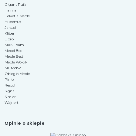
Gigant Pufa
Halmar
Helvetia Meble
Hubertus
Jarstol
Kliber
Libro
M&K Foam
Mebel Bos
Meble Best
Meble Wójcik
ML Meble
Obiegło Meble
Pinio
Restol
Signal
Simler
Wajnert
Opinie o sklepie