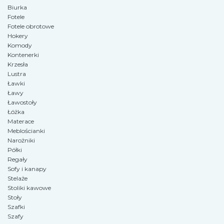
Biurka
Fotele
Fotele obrotowe
Hokery
Komody
Kontenerki
Krzesła
Lustra
Ławki
Ławy
Ławostoły
Łóżka
Materace
Meblościanki
Narożniki
Półki
Regały
Sofy i kanapy
Stelaże
Stoliki kawowe
Stoły
Szafki
Szafy