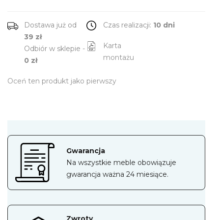
Dostawa już od
Czas realizacji:
10 dni
39 zł
Karta
Odbiór w sklepie -
montażu
0 zł
Oceń ten produkt jako pierwszy
Gwarancja
Na wszystkie meble obowiązuje
gwarancja ważna 24 miesiące.
Zwroty