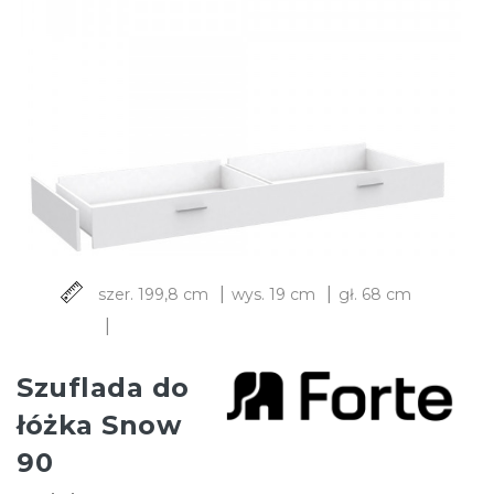
|
|
szer. 199,8 cm
wys. 19 cm
gł. 68 cm
|
Szuflada do
łóżka Snow
90