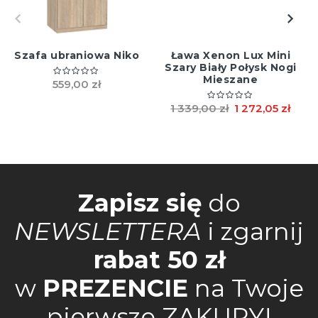
Szafa ubraniowa Niko
Ława Xenon Lux Mini
Szary Biały Połysk Nogi
Mieszane
559,00 zł
1 339,00 zł
1 272,05 zł
Zapisz się
do
NEWSLETTERA
i zgarnij
rabat 50 zł
w
PREZENCIE
na Twoje
pierwsze ZAKUPY!