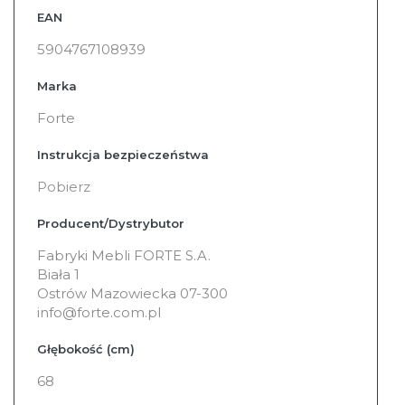
Więcej
EAN
informacji
5904767108939
Marka
Forte
Instrukcja bezpieczeństwa
Pobierz
Producent/Dystrybutor
Fabryki Mebli FORTE S.A.
Biała 1
Ostrów Mazowiecka 07-300
info@forte.com.pl
Głębokość (cm)
68