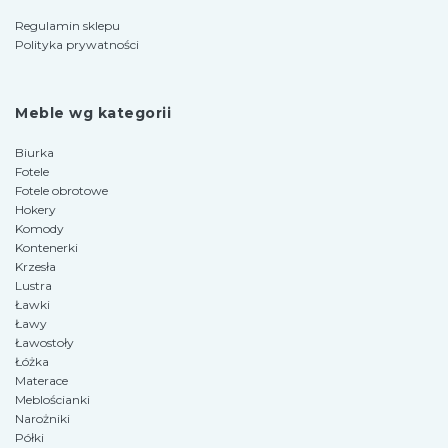
Regulamin sklepu
Polityka prywatności
Meble wg kategorii
Biurka
Fotele
Fotele obrotowe
Hokery
Komody
Kontenerki
Krzesła
Lustra
Ławki
Ławy
Ławostoły
Łóżka
Materace
Meblościanki
Narożniki
Półki