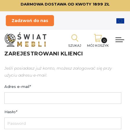
DARMOWA DOSTAWA OD KWOTY 1899 ZŁ
Zadzwoń do nas
SZUKAJ
MÓJ KOSZYK
ZAREJESTROWANI KLIENCI
Jeśli posiadasz już konto, możesz zalogować się przy
użyciu adresu e-mail.
Adres e-mail
*
Hasło
*