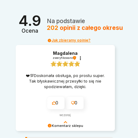
4.9
Na podstawie
202
opinii
z całego okresu
Ocena
Jak zbieramy opinie?
Magdalena
zweryfikowano
❤️💯Doskonała obsługa, po prostu super.
Tak błyskawicznej przesyłki to się nie
spodziewałam, dzięki.
0
0
wczoraj
Komentarz sklepu
Serdecznie dziękujemy za miłe słowa.