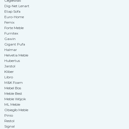
Ceglewski
Dig-Net Lenart
Etap Sofa
Euro-Home
Femix
Forte Meble
Furnitex
Gawin
Gigant Pufa
Halmar
Helvetia Meble
Hubertus
Jarstol
Kliber
Libro
M&K Foam
Mebel Bos
Meble Best
Meble Wójcik
ML Meble
Obiegło Meble
Pinio
Restol
Signal