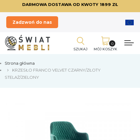
DARMOWA DOSTAWA OD KWOTY 1899 ZŁ
Zadzwoń do nas
SZUKAJ
MÓJ KOSZYK
Strona główna
KRZESŁO FRANCO VELVET CZARNY/ZŁOTY
STELAŻ/ZIELONY