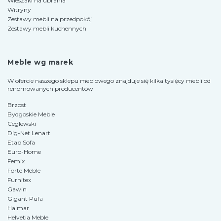
Wieszaki na ubrania
Witryny
Zestawy mebli na przedpokój
Zestawy mebli kuchennych
Meble wg marek
W ofercie naszego sklepu meblowego znajduje się kilka tysięcy mebli od
renomowanych producentów
Brzost
Bydgoskie Meble
Ceglewski
Dig-Net Lenart
Etap Sofa
Euro-Home
Femix
Forte Meble
Furnitex
Gawin
Gigant Pufa
Halmar
Helvetia Meble