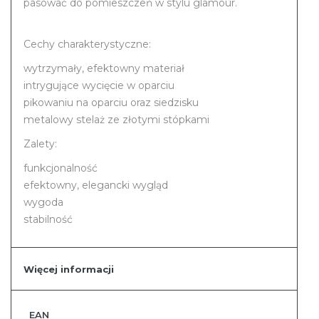
pasować do pomieszczeń w stylu glamour.
Cechy charakterystyczne:
wytrzymały, efektowny materiał
intrygujące wycięcie w oparciu
pikowaniu na oparciu oraz siedzisku
metalowy stelaż ze złotymi stópkami
Zalety:
funkcjonalność
efektowny, elegancki wygląd
wygoda
stabilność
Więcej informacji
Więcej
EAN