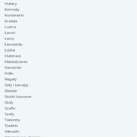
Hokery
Komody
Kontenerki
Krzesła
Lustra
Ławki
Ławy
Ławostoły
Łóżka
Materace
Meblościanki
Narożniki
Półki
Regały
Sofy i kanapy
Stelaże
Stoliki kawowe
Stoły
Szafki
Szafy
Taborety
Toaletki
Wersalki