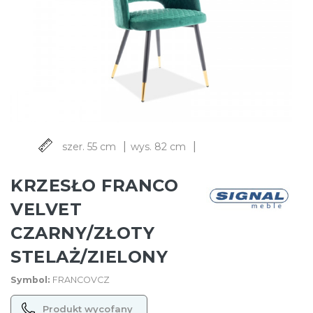
|
|
szer. 55 cm
wys. 82 cm
KRZESŁO FRANCO
VELVET
CZARNY/ZŁOTY
STELAŻ/ZIELONY
Symbol:
FRANCOVCZ
Produkt wycofany