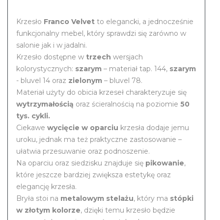
Krzesło
Franco Velvet
to elegancki, a jednocześnie
funkcjonalny mebel, który sprawdzi się zarówno w
salonie jak i w jadalni.
Krzesło dostępne w
trzech
wersjach
kolorystycznych:
szarym
– materiał tap. 144,
szarym
- bluvel 14 oraz
zielonym
– bluvel 78.
Materiał użyty do obicia krzeseł charakteryzuje się
wytrzymałością
oraz ścieralnością na poziomie
50
tys. cykli.
Ciekawe
wycięcie w oparciu
krzesła dodaje jemu
uroku, jednak ma też praktyczne zastosowanie –
ułatwia przesuwanie oraz podnoszenie.
Na oparciu oraz siedzisku znajduje się
pikowanie
,
które jeszcze bardziej zwiększa estetykę oraz
elegancję krzesła.
Bryła stoi na
metalowym stelażu
, który ma
stópki
w złotym kolorze
, dzięki temu krzesło będzie