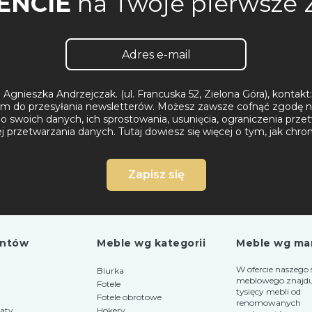
ENCIE
na Twoje pierwsze
Agnieszka Andrzejczak. (ul. Francuska 52, Zielona Góra), konta
m do przesyłania newsletterów. Możesz zawsze cofnąć zgodę n
 swoich danych, ich sprostowania, usunięcia, ograniczenia przet
ej przetwarzania danych.
Tutaj dowiesz się więcej o tym, jak chr
Zapisz się
entów
Meble wg kategorii
Meble wg ma
W ofercie naszego 
Biurka
meblowego znajduje
Fotele
tysięcy mebli od
Fotele obrotowe
renomowanych
raty
Hokery