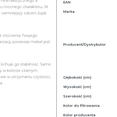
Więcej
u minimalistycznego a
EAN
informacji
rzu mocnego charakteru
.
W
Marka
 ciemniejszy odcień, bądź
az otoczenia Twojego
anżacji, ponieważ mebel jest
Producent/Dystrybutor
Cechuje go stabilność. Samo
ny w kolorze czarnym.
atwe w utrzymaniu czystości,
Głębokość (cm)
a.
Wysokość (cm)
Szerokość (cm)
Kolor do filtrowania
Kolor producenta