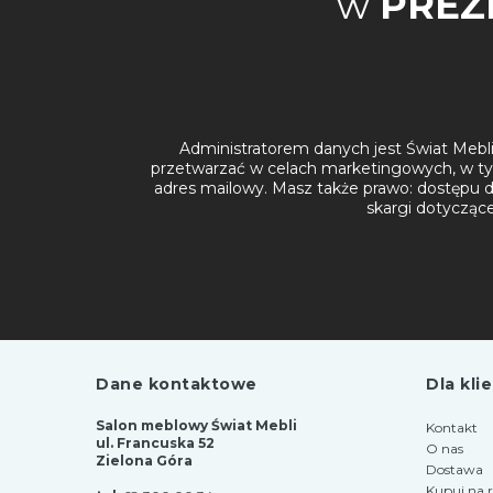
w
PREZ
Administratorem danych jest Świat Mebli 
przetwarzać w celach marketingowych, w ty
adres mailowy. Masz także prawo: dostępu do
skargi dotycząc
Dane kontaktowe
Dla kli
Salon meblowy Świat Mebli
Kontakt
ul. Francuska 52
O nas
Zielona Góra
Dostawa
Kupuj na 