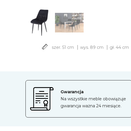
|
|
szer. 51 cm
wys. 89 cm
gł. 44 cm
Gwarancja
Na wszystkie meble obowiązuje
gwarancja ważna 24 miesiące.