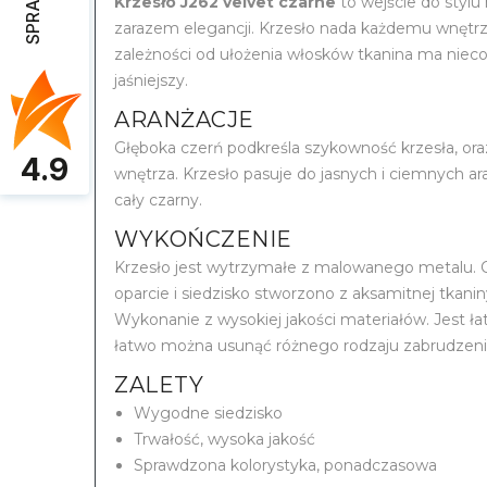
Krzesło J262 velvet czarne
to wejście do styl
zarazem elegancji. Krzesło nada każdemu wnęt
zależności od ułożenia włosków tkanina ma nieco
jaśniejszy.
ARANŻACJE
Głęboka czerń podkreśla szykowność krzesła, or
4.9
wnętrza. Krzesło pasuje do jasnych i ciemnych ar
cały czarny.
WYKOŃCZENIE
Krzesło jest wytrzymałe z malowanego metalu. 
oparcie i siedzisko stworzono z aksamitnej tkani
Wykonanie z wysokiej jakości materiałów. Jest ł
łatwo można usunąć różnego rodzaju zabrudzeni
ZALETY
Wygodne siedzisko
Trwałość, wysoka jakość
Sprawdzona kolorystyka, ponadczasowa