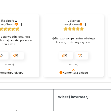
Radosław
Jolanta
zweryfikowano
zweryfikowano
obra współpraca, miła
👍️Bardzo kompetentna obsługa
Jak najbardziej polecam
klienta, to dzisiaj się ceni.
ten sklep.
0
0
0
0
wczoraj
wczoraj
omentarz sklepu
Komentarz sklepu
dziękujemy za miłe
Serdecznie dziękujemy za
drawiamy i zapraszamy
wystawienie opinii.
a zakupy w naszym
Więcej informacji