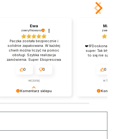
Ewa
Magdalena
zweryfikowano
zweryfikowano
Paczka została bezpiecznie i
solidnie zapakowana. W każdej
❤️💯Doskonała obsługa, po pro
chwili można liczyć na pomoc
super. Tak błyskawicznej przesy
obsługi. Szybka realizacja
to się nie spodziewałam, dzięk
zamówienia. Super. Ekspresowa
realizacja mojego zamówienia,
polecam.
0
0
0
0
wczoraj
w tym tygodniu
Komentarz sklepu
Komentarz sklepu
Serdecznie dziękujemy za miłe
Serdecznie dziękujemy za miłe
słowa. Pozdrawiamy i zapraszamy
słowa. Pozdrawiamy i zaprasz
ponownie na zakupy w naszym
ponownie na zakupy w naszym
sklepie.
sklepie.