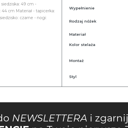
 siedziska: 49 cm -
Wypełnienie
 44 cm Materiał - tapicerka:
iedzisko: czarne - nogi:
Rodzaj nóżek
Materiał
Kolor stelaża
Montaż
Styl
do
NEWSLETTERA
i zgarni