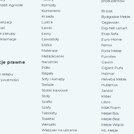
producentów
edit Agricole
Komody
Kontenerki
Brzost
Krzesła
Bydgoskie Meble
alizacji
Lustra
Ceglewski
wać
Ławki
Dig-Net Lenart
e zakupy
Ławy
Etap Sofa
eklamacje
Ławostoły
Euro-Home
Łóżka
Femix
Materace
Forte Meble
Meblościanki
Furnitex
cje prawne
Narożniki
Gawin
Półki
Gigant Pufa
Regały
Halmar
 sklepu
Sofy i kanapy
Helvetia Meble
prywatności
Stelaże
Hubertus
Stoliki kawowe
Jarstol
Stoły
Kliber
Szafki
Libro
Szafy
M&K Foam
Taborety
Mebel Bos
Toaletki
Meble Best
Wersalki
Meble Wójcik
Wieszaki na ubrania
ML Meble