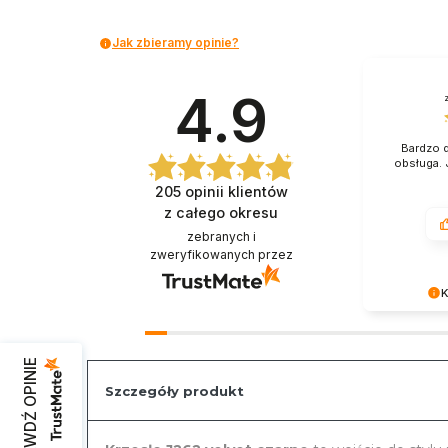
Jak zbieramy opinie?
4.9
Bardzo d
obsługa. 
205
opinii klientów
z całego okresu
zebranych i
zweryfikowanych przez
K
Serdecznie 
słowa. Poz
ponownie n
SPRAWDŹ OPINIE
sklepie.
Szczegóły produkt