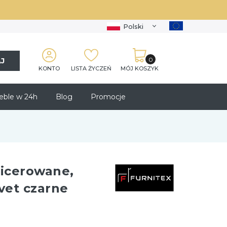
Polski
J
KONTO
LISTA ŻYCZEŃ
MÓJ KOSZYK
ble w 24h
Blog
Promocje
picerowane,
vet czarne