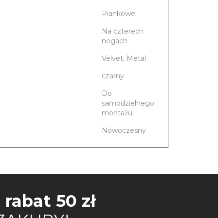
Piankowe
Na czterech
nogach
Velvet, Metal
czarny
Do
samodzielnego
montażu
Nowoczesny
j
rabat 50 zł