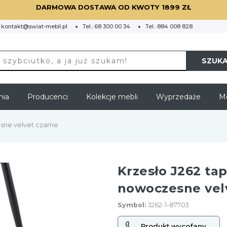
DARMOWA DOSTAWA OD KWOTY 1899 ZŁ
:
kontakt@swiat-mebli.pl
Tel.:
68 300 00 34
Tel.:
884 008 828
SZUKA
nia
Producenci
Kolekcje mebli
Wyprzedaże
Me
sne velvet czarne
Krzesło J262 ta
nowoczesne vel
Symbol:
J262-1-87703
Produkt wycofany