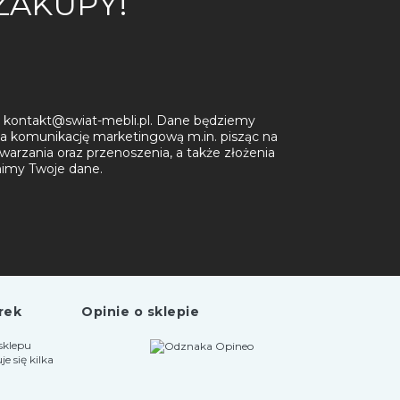
 ZAKUPY!
kt: kontakt@swiat-mebli.pl. Dane będziemy
a komunikację marketingową m.in. pisząc na
warzania oraz przenoszenia, a także złożenia
onimy Twoje dane.
rek
Opinie o sklepie
sklepu
 się kilka