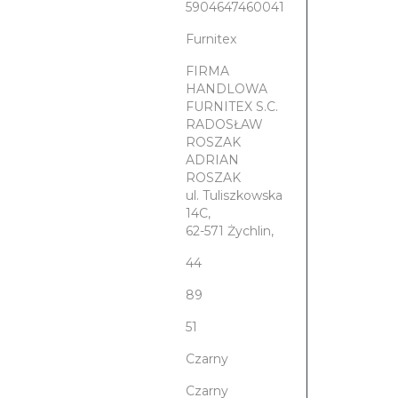
5904647460041
Furnitex
FIRMA
HANDLOWA
FURNITEX S.C.
RADOSŁAW
ROSZAK
ADRIAN
ROSZAK
ul. Tuliszkowska
14C,
62-571 Żychlin,
44
89
51
Czarny
Czarny