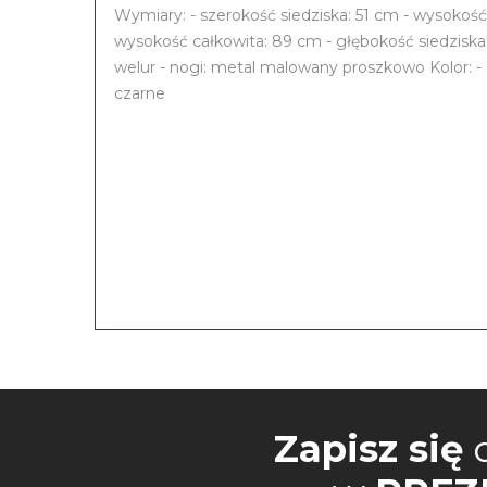
Wymiary: - szerokość siedziska: 51 cm - wysokość
wysokość całkowita: 89 cm - głębokość siedziska:
welur - nogi: metal malowany proszkowo Kolor: - s
czarne
Zapisz się