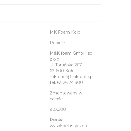
ponownie na zakupy w naszym
ponownie na zakupy w naszym
sklepie.
sklepie.
MK Foam Koło
Pobierz
M&K foam GmbH sp
z o.o.
ul. Toruńska 267,
62-600 Koło,
mkfoam@mkfoam.pl
tel. 63 26 24 300
Zmontowany w
całości
90X200
Pianka
wysokoelastyczna