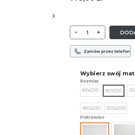
-
+
DODA
Zamów przez telefon
Wybierz swój mat
Rozmiar
80x200
10
90X200
180x200
200x200
Pokrowiec