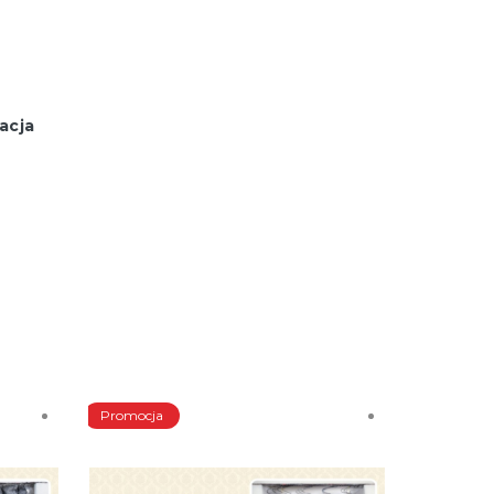
acja
Promocja