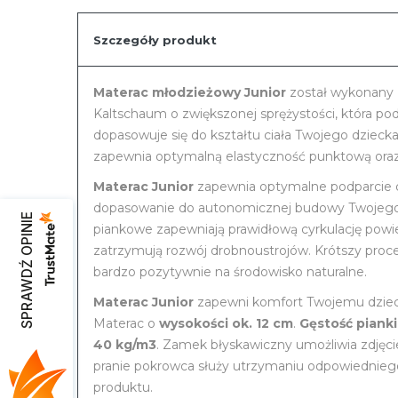
ponownie n
sklepie.
Szczegóły produkt
Materac młodzieżowy Junior
został wykonany 
Kaltschaum o zwiększonej sprężystości, która p
dopasowuje się do kształtu ciała Twojego dzieck
zapewnia optymalną elastyczność punktową oraz
Materac Junior
zapewnia optymalne podparcie d
dopasowanie do autonomicznej budowy Twojego
SPRAWDŹ OPINIE
piankowe zapewniają prawidłową cyrkulację powie
zatrzymują rozwój drobnoustrojów. Krótszy proce
bardzo pozytywnie na środowisko naturalne.
Materac Junior
zapewni komfort Twojemu dzieck
Materac o
wysokości ok. 12 cm
.
Gęstość piank
40 kg/m3
. Zamek błyskawiczny umożliwia zdjęci
pranie pokrowca służy utrzymaniu odpowiedniego
produktu.