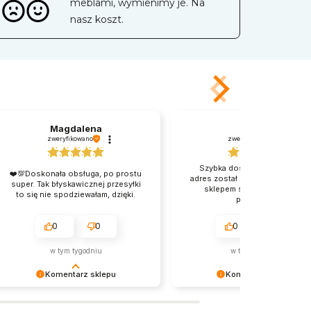
meblami, wymienimy je. Na
nasz koszt.
Magdalena
Sylwia
zweryfikowano
zweryfikowano
Szybka dostarczono mimo, ż
❤️💯Doskonała obsługa, po prostu
adres został zmieniony. Kontakt
super. Tak błyskawicznej przesyłki
sklepem super. Pani bardzo
to się nie spodziewałam, dzięki.
pomocna .
0
0
0
0
w tym tygodniu
w tym tygodniu
Komentarz sklepu
Komentarz sklepu
Serdecznie dziękujemy za miłe
Serdecznie dziękujemy za miłe
słowa. Pozdrawiamy i zapraszamy
słowa. Pozdrawiamy i zaprasz