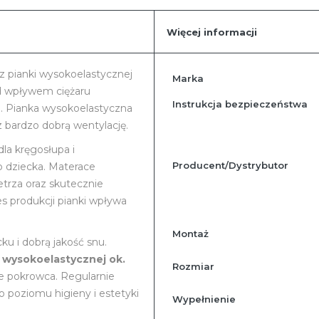
a zakupy w naszym
ponownie na zakupy w naszym
sklepie.
Więcej informacji
Więcej
z pianki wysokoelastycznej
Marka
informacji
od wpływem ciężaru
Instrukcja bezpieczeństwa
a. Pianka wysokoelastyczna
 bardzo dobrą wentylację.
la kręgosłupa i
Producent/Dystrybutor
 dziecka. Materace
trza oraz skutecznie
s produkcji pianki wpływa
Montaż
u i dobrą jakość snu.
i wysokoelastycznej ok.
Rozmiar
e pokrowca. Regularnie
 poziomu higieny i estetyki
Wypełnienie