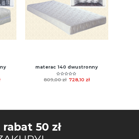
nny
materac 140 dwustronny
ł
809,00 zł
728,10 zł
j
rabat 50 zł