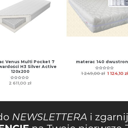
ac Venus Multi Pocket 7
materac 140 dwustro
wardości H3 Silver Active
120x200
1 249,00 zł
1 124,10 z
2 611,00 zł
do
NEWSLETTERA
i zgarni