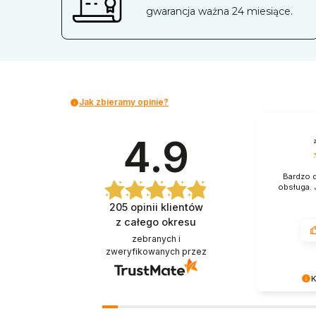
gwarancja ważna 24 miesiące.
Jak zbieramy opinie?
4.9
Bardzo d
obsługa. 
205
opinii klientów
z całego okresu
zebranych i
zweryfikowanych przez
K
Serdecznie 
słowa. Poz