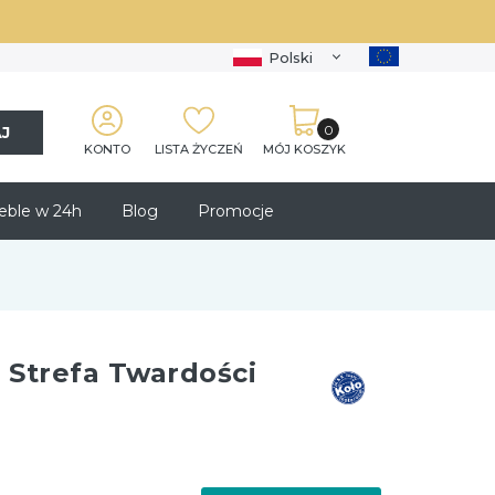
Polski
J
KONTO
LISTA ŻYCZEŃ
MÓJ KOSZYK
ble w 24h
Blog
Promocje
1 Strefa Twardości