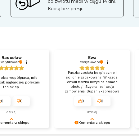
do zwrotu mebli w ciągu 14 dni.
Kupuj bez presji.
Radosław
Ewa
zweryfikowano
zweryfikowano
Paczka została bezpiecznie i
solidnie zapakowana. W każdej
obra współpraca, miła
chwili można liczyć na pomoc
Jak najbardziej polecam
obsługi. Szybka realizacja
ten sklep.
zamówienia. Super. Ekspresowa
realizacja mojego zamówienia,
polecam.
0
0
0
0
dzisiaj
dzisiaj
omentarz sklepu
Komentarz sklepu
dziękujemy za miłe
Serdecznie dziękujemy za miłe
drawiamy i zapraszamy
słowa. Pozdrawiamy i zapraszamy