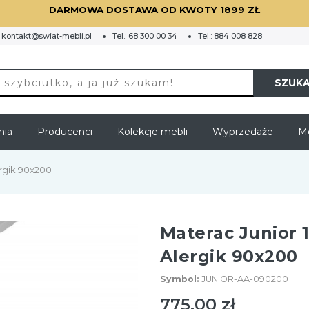
DARMOWA DOSTAWA OD KWOTY 1899 ZŁ
:
kontakt@swiat-mebli.pl
Tel.:
68 300 00 34
Tel.:
884 008 828
SZUKA
nia
Producenci
Kolekcje mebli
Wyprzedaże
Me
ergik 90x200
Materac Junior 
Alergik 90x200
Symbol:
JUNIOR-AA-090200
775,00 zł